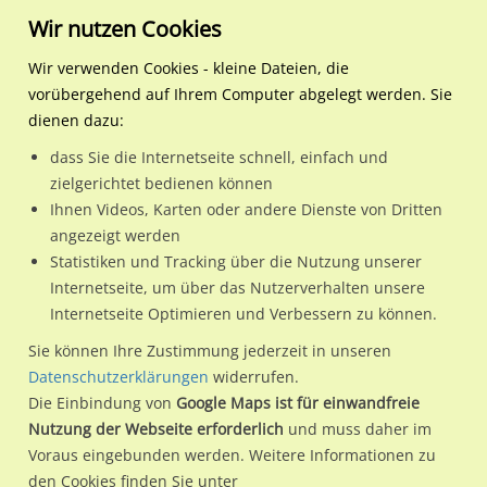
Wir nutzen Cookies
Wir verwenden Cookies - kleine Dateien, die
vorübergehend auf Ihrem Computer abgelegt werden. Sie
Regionale Plakatwerbung
Hamburg
Hamburg, Freie und
S-Bf Alte Wöhr, Bstg., Gl. 
dienen dazu:
Hansestadt
dass Sie die Internetseite schnell, einfach und
S-Bf Alte Wöhr, Bstg., Gl. 2
zielgerichtet bedienen können
Ihnen Videos, Karten oder andere Dienste von Dritten
22307 / Hamburg, Freie und Hansestadt / Barmbek-Nord
angezeigt werden
Statistiken und Tracking über die Nutzung unserer
Internetseite, um über das Nutzerverhalten unsere
Nutze günstige Werbemöglichkeiten am Standort S-Bf Alte
Internetseite Optimieren und Verbessern zu können.
Wöhr, Bstg., Gl. 2
im Ortsteil Barmbek-Nord)
in Hamburg,
Sie können Ihre Zustimmung jederzeit in unseren
Freie und Hansestadt.
Datenschutzerklärungen
widerrufen.
Die Einbindung von
Google Maps ist für einwandfreie
Wir erheben für jede unserer Werbeflächen individuelle und
Nutzung der Webseite erforderlich
und muss daher im
aktuelle
Standortinformationen
und
Leistungswerte
. Damit
Voraus eingebunden werden. Weitere Informationen zu
kannst du dich schon vor der Buchung im Detail über den
den Cookies finden Sie unter