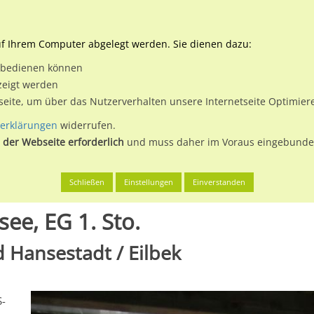
Downloads
Ne
uf Ihrem Computer abgelegt werden. Sie dienen dazu:
et bedienen können
 & Buchen
Plakatwerbung
Aussenwerbung
Medi
zeigt werden
tseite, um über das Nutzerverhalten unsere Internetseite Optimie
erklärungen
widerrufen.
 der Webseite erforderlich
und muss daher im Voraus eingebunden
g, Freie und Hansestadt
S-Bf Wandsbeker Chaussee, EG 1. Sto.
Schließen
Einstellungen
Einverstanden
ee, EG 1. Sto.
 Hansestadt / Eilbek
S-