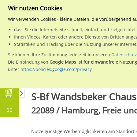
Wir nutzen Cookies
Wir verwenden Cookies - kleine Dateien, die vorübergehend a
dass Sie die Internetseite schnell, einfach und zielgericht
Planen
Ihnen Videos, Karten oder andere Dienste von Dritten ange
Statistiken und Tracking über die Nutzung unserer Interne
Wähle den Werbestandort:
Sie können Ihre Zustimmung jederzeit in unseren
Datenschutz
Die Einbindung von
Google Maps ist für einwandfreie Nutzung
unter
https://policies.google.com/privacy
Regionale Plakatwerbung
Hamburg
Hambur
S-Bf Wandsbeker Chauss
22089 / Hamburg, Freie und
00
Nutze günstige Werbemöglichkeiten am Standort 