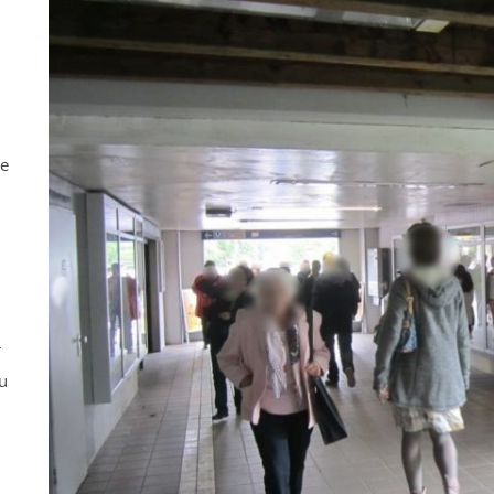
ne
r
u