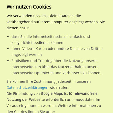
Wir nutzen Cookies
Wir verwenden Cookies - kleine Dateien, die
vorübergehend auf Ihrem Computer abgelegt werden. Sie
Regionale Plakatwerbung
Hamburg
Hamburg, Freie und Hansest
U-Bf HafenCity Univ. SH 
dienen dazu:
U-Bf HafenCity Univ. SH Ost, Ausg. Baakenhafen
dass Sie die Internetseite schnell, einfach und
zielgerichtet bedienen können
20457 / Hamburg, Freie und Hansestadt / HafenCity
Ihnen Videos, Karten oder andere Dienste von Dritten
angezeigt werden
Statistiken und Tracking über die Nutzung unserer
Nutze günstige Werbemöglichkeiten am Standort U-Bf
Internetseite, um über das Nutzerverhalten unsere
Internetseite Optimieren und Verbessern zu können.
HafenCity Univ. SH Ost, Ausg. Baakenhafen
im Ortsteil
HafenCity)
in Hamburg, Freie und Hansestadt.
Sie können Ihre Zustimmung jederzeit in unseren
Datenschutzerklärungen
widerrufen.
Wir erheben für jede unserer Werbeflächen individuelle und
Die Einbindung von
Google Maps ist für einwandfreie
aktuelle
Standortinformationen
und
Leistungswerte
. Damit
Nutzung der Webseite erforderlich
und muss daher im
kannst du dich schon vor der Buchung im Detail über den
Voraus eingebunden werden. Weitere Informationen zu
Standort, seine Reichweite und Werbewirkung sowie
den Cookies finden Sie unter