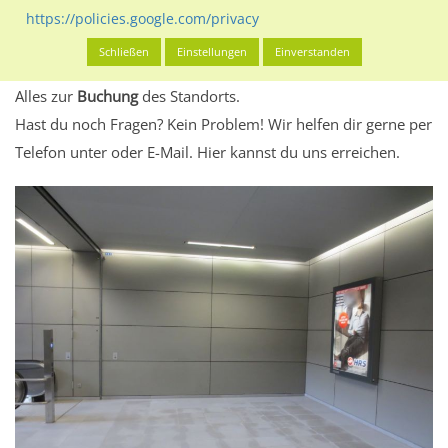
eventuelle Beschränkungen in den zugelassenen
https://policies.google.com/privacy
Werbeinhalten informieren.
Schließen
Einstellungen
Einverstanden
Alles klar? Dann findest du direkt im unteren Teil dieser Seite
Alles zur
Buchung
des Standorts.
Hast du noch Fragen? Kein Problem! Wir helfen dir gerne per
Telefon unter oder E-Mail.
Hier kannst du uns erreichen.