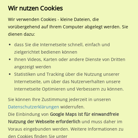
Wir nutzen Cookies
Wir verwenden Cookies - kleine Dateien, die
vorübergehend auf Ihrem Computer abgelegt werden. Sie
Regionale Plakatwerbung
Hessen
Frankfurt am Main, Stadt
Riedbergallee/Im Kreuze
dienen dazu:
Riedbergallee/Im Kreuzegut/aussen
dass Sie die Internetseite schnell, einfach und
zielgerichtet bedienen können
60438 / Frankfurt am Main, Stadt / Kalbach-Riedberg
Ihnen Videos, Karten oder andere Dienste von Dritten
angezeigt werden
Statistiken und Tracking über die Nutzung unserer
Nutze günstige Werbemöglichkeiten am Standort
Internetseite, um über das Nutzerverhalten unsere
Internetseite Optimieren und Verbessern zu können.
Riedbergallee/Im Kreuzegut/aussen
im Ortsteil Kalbach-
Riedberg)
in Frankfurt am Main, Stadt.
Sie können Ihre Zustimmung jederzeit in unseren
Datenschutzerklärungen
widerrufen.
Wir erheben für jede unserer Werbeflächen individuelle und
Die Einbindung von
Google Maps ist für einwandfreie
aktuelle
Standortinformationen
und
Leistungswerte
. Damit
Nutzung der Webseite erforderlich
und muss daher im
kannst du dich schon vor der Buchung im Detail über den
Voraus eingebunden werden. Weitere Informationen zu
Standort, seine Reichweite und Werbewirkung sowie
den Cookies finden Sie unter