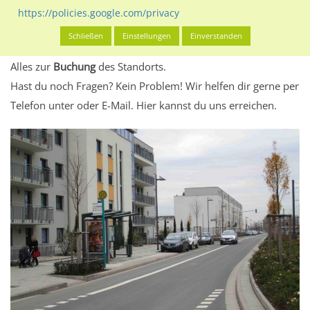
eventuelle Beschränkungen in den zugelassenen
https://policies.google.com/privacy
Werbeinhalten informieren.
Schließen
Einstellungen
Einverstanden
Alles klar? Dann findest du direkt im unteren Teil dieser Seite
Alles zur
Buchung
des Standorts.
Hast du noch Fragen? Kein Problem! Wir helfen dir gerne per
Telefon unter oder E-Mail.
Hier kannst du uns erreichen.