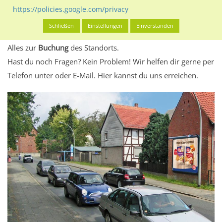
eventuelle Beschränkungen in den zugelassenen
https://policies.google.com/privacy
Werbeinhalten informieren.
Schließen
Einstellungen
Einverstanden
Alles klar? Dann findest du direkt im unteren Teil dieser Seite
Alles zur
Buchung
des Standorts.
Hast du noch Fragen? Kein Problem! Wir helfen dir gerne per
Telefon unter oder E-Mail.
Hier kannst du uns erreichen.