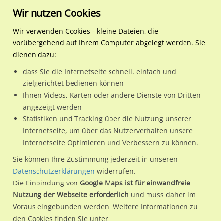
Wir nutzen Cookies
Wir verwenden Cookies - kleine Dateien, die
vorübergehend auf Ihrem Computer abgelegt werden. Sie
Regionale Plakatwerbung
Niedersachsen
Salzgitter, Stadt
Burgundenstr 1
dienen dazu:
Burgundenstr 1
dass Sie die Internetseite schnell, einfach und
zielgerichtet bedienen können
38259 / Salzgitter, Stadt / Bad -Stadtmitte-
Ihnen Videos, Karten oder andere Dienste von Dritten
angezeigt werden
Statistiken und Tracking über die Nutzung unserer
Nutze günstige Werbemöglichkeiten am Standort
Internetseite, um über das Nutzerverhalten unsere
Internetseite Optimieren und Verbessern zu können.
Burgundenstr 1
im Ortsteil Bad -Stadtmitte-)
in Salzgitter,
Stadt.
Sie können Ihre Zustimmung jederzeit in unseren
Datenschutzerklärungen
widerrufen.
Wir erheben für jede unserer Werbeflächen individuelle und
Die Einbindung von
Google Maps ist für einwandfreie
aktuelle
Standortinformationen
und
Leistungswerte
. Damit
Nutzung der Webseite erforderlich
und muss daher im
kannst du dich schon vor der Buchung im Detail über den
Voraus eingebunden werden. Weitere Informationen zu
Standort, seine Reichweite und Werbewirkung sowie
den Cookies finden Sie unter