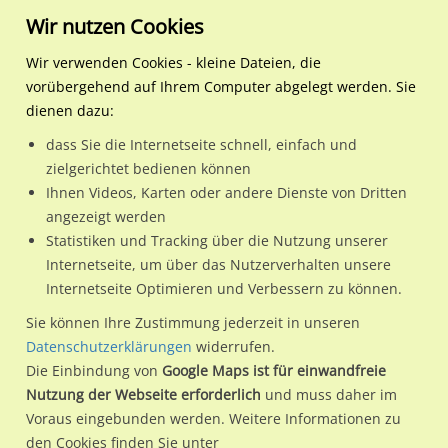
Wir nutzen Cookies
Wir verwenden Cookies - kleine Dateien, die
vorübergehend auf Ihrem Computer abgelegt werden. Sie
Regionale Plakatwerbung
Niedersachsen
Lüneburg, Hansestadt
Bessemerstr. 11 Handelsh
dienen dazu:
Bessemerstr. 11 Handelshof Einf.
dass Sie die Internetseite schnell, einfach und
zielgerichtet bedienen können
21339 / Lüneburg, Hansestadt / Stadtmitte
Ihnen Videos, Karten oder andere Dienste von Dritten
angezeigt werden
Statistiken und Tracking über die Nutzung unserer
Nutze günstige Werbemöglichkeiten am Standort
Internetseite, um über das Nutzerverhalten unsere
Internetseite Optimieren und Verbessern zu können.
Bessemerstr. 11 Handelshof Einf.
im Ortsteil Stadtmitte)
in
Lüneburg, Hansestadt.
Sie können Ihre Zustimmung jederzeit in unseren
Datenschutzerklärungen
widerrufen.
Wir erheben für jede unserer Werbeflächen individuelle und
Die Einbindung von
Google Maps ist für einwandfreie
aktuelle
Standortinformationen
und
Leistungswerte
. Damit
Nutzung der Webseite erforderlich
und muss daher im
kannst du dich schon vor der Buchung im Detail über den
Voraus eingebunden werden. Weitere Informationen zu
Standort, seine Reichweite und Werbewirkung sowie
den Cookies finden Sie unter