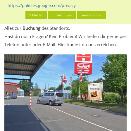
eventuelle Beschränkungen in den zugelassenen
https://policies.google.com/privacy
Werbeinhalten informieren.
Schließen
Einstellungen
Einverstanden
Alles klar? Dann findest du direkt im unteren Teil dieser Seite
Alles zur
Buchung
des Standorts.
Hast du noch Fragen? Kein Problem! Wir helfen dir gerne per
Telefon unter oder E-Mail.
Hier kannst du uns erreichen.