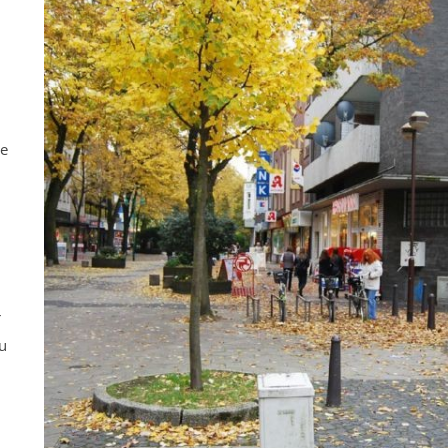
ne
r
u