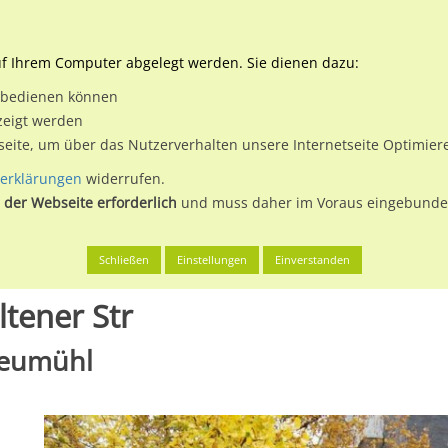
Downloads
Ne
uf Ihrem Computer abgelegt werden. Sie dienen dazu:
et bedienen können
 & Buchen
Plakatwerbung
Aussenwerbung
Medi
zeigt werden
tseite, um über das Nutzerverhalten unsere Internetseite Optimie
erklärungen
widerrufen.
 der Webseite erforderlich
und muss daher im Voraus eingebunden
en
Duisburg, Stadt
Hohenzollernplatz 1/Holtener Str
Schließen
Einstellungen
Einverstanden
tener Str
Neumühl