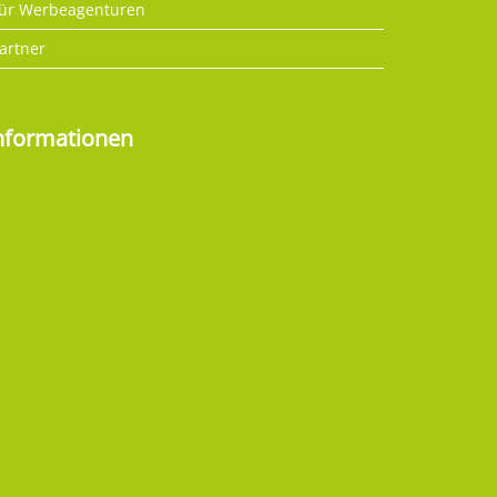
ür Werbeagenturen
artner
nformationen