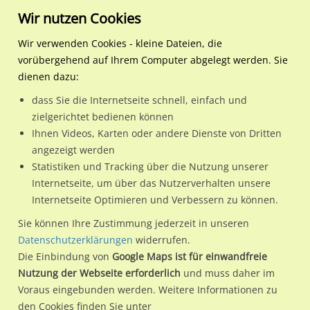
Wir nutzen Cookies
Wir verwenden Cookies - kleine Dateien, die
vorübergehend auf Ihrem Computer abgelegt werden. Sie
Regionale Plakatwerbung
Nordrhein-Westfalen
Dormagen, Stadt
Herrenweg 7 gg/Parkplatz
dienen dazu:
Herrenweg 7 gg/Parkplatz Rheintor
dass Sie die Internetseite schnell, einfach und
zielgerichtet bedienen können
41541 / Dormagen, Stadt
Ihnen Videos, Karten oder andere Dienste von Dritten
angezeigt werden
Statistiken und Tracking über die Nutzung unserer
Nutze günstige Werbemöglichkeiten am Standort Herrenweg
Internetseite, um über das Nutzerverhalten unsere
Internetseite Optimieren und Verbessern zu können.
7 gg/Parkplatz Rheintor in Dormagen, Stadt.
Wir erheben für jede unserer Werbeflächen individuelle und
Sie können Ihre Zustimmung jederzeit in unseren
Datenschutzerklärungen
widerrufen.
aktuelle
Standortinformationen
und
Leistungswerte
. Damit
Die Einbindung von
Google Maps ist für einwandfreie
kannst du dich schon vor der Buchung im Detail über den
Nutzung der Webseite erforderlich
und muss daher im
Standort, seine Reichweite und Werbewirkung sowie
Voraus eingebunden werden. Weitere Informationen zu
eventuelle Beschränkungen in den zugelassenen
den Cookies finden Sie unter