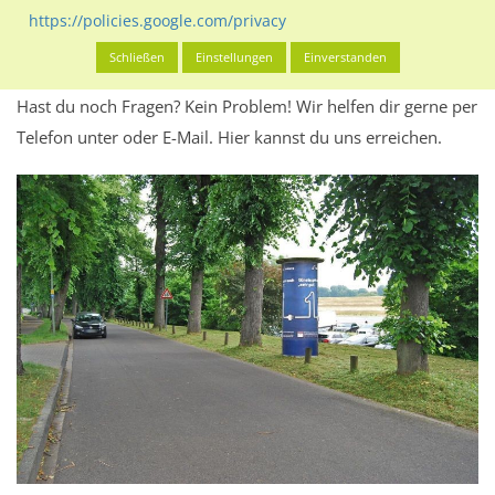
Werbeinhalten informieren.
https://policies.google.com/privacy
Alles klar? Dann findest du direkt im unteren Teil dieser Seite
Schließen
Einstellungen
Einverstanden
Alles zur
Buchung
des Standorts.
Hast du noch Fragen? Kein Problem! Wir helfen dir gerne per
Telefon unter oder E-Mail.
Hier kannst du uns erreichen.