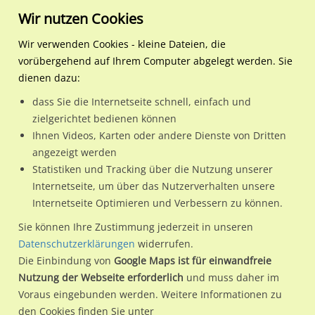
Wir nutzen Cookies
Wir verwenden Cookies - kleine Dateien, die
vorübergehend auf Ihrem Computer abgelegt werden. Sie
Regionale Plakatwerbung
Nordrhein-Westfalen
Gütersloh, Stadt
Isselhorster Str. 248/geg
dienen dazu:
Isselhorster Str. 248/geg. Bahnhof Avenwedde (WE rts)
dass Sie die Internetseite schnell, einfach und
zielgerichtet bedienen können
33335 / Gütersloh, Stadt / Innenstadt
Ihnen Videos, Karten oder andere Dienste von Dritten
angezeigt werden
Statistiken und Tracking über die Nutzung unserer
Nutze günstige Werbemöglichkeiten am Standort
Internetseite, um über das Nutzerverhalten unsere
Internetseite Optimieren und Verbessern zu können.
Isselhorster Str. 248/geg. Bahnhof Avenwedde (WE rts)
im
Ortsteil Innenstadt)
in Gütersloh, Stadt.
Sie können Ihre Zustimmung jederzeit in unseren
Datenschutzerklärungen
widerrufen.
Wir erheben für jede unserer Werbeflächen individuelle und
Die Einbindung von
Google Maps ist für einwandfreie
aktuelle
Standortinformationen
und
Leistungswerte
. Damit
Nutzung der Webseite erforderlich
und muss daher im
kannst du dich schon vor der Buchung im Detail über den
Voraus eingebunden werden. Weitere Informationen zu
Standort, seine Reichweite und Werbewirkung sowie
den Cookies finden Sie unter