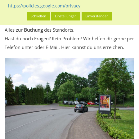
eventuelle Beschränkungen in den zugelassenen
https://policies.google.com/privacy
Werbeinhalten informieren.
Schließen
Einstellungen
Einverstanden
Alles klar? Dann findest du direkt im unteren Teil dieser Seite
Alles zur
Buchung
des Standorts.
Hast du noch Fragen? Kein Problem! Wir helfen dir gerne per
Telefon unter oder E-Mail.
Hier kannst du uns erreichen.