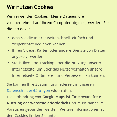
Wir nutzen Cookies
Wir verwenden Cookies - kleine Dateien, die
vorübergehend auf Ihrem Computer abgelegt werden. Sie
Regionale Plakatwerbung
Baden-Württemberg
Stuttgart, Landeshauptstadt
_B/Nordbahnhofstr./Rosen
dienen dazu:
_B/Nordbahnhofstr./Rosensteinstr.
dass Sie die Internetseite schnell, einfach und
zielgerichtet bedienen können
70191 / Stuttgart, Landeshauptstadt / Nord
Ihnen Videos, Karten oder andere Dienste von Dritten
angezeigt werden
Statistiken und Tracking über die Nutzung unserer
Nutze günstige Werbemöglichkeiten am Standort
Internetseite, um über das Nutzerverhalten unsere
Internetseite Optimieren und Verbessern zu können.
_B/Nordbahnhofstr./Rosensteinstr.
im Ortsteil Nord)
in
Stuttgart, Landeshauptstadt.
Sie können Ihre Zustimmung jederzeit in unseren
Datenschutzerklärungen
widerrufen.
Wir erheben für jede unserer Werbeflächen individuelle und
Die Einbindung von
Google Maps ist für einwandfreie
aktuelle
Standortinformationen
und
Leistungswerte
. Damit
Nutzung der Webseite erforderlich
und muss daher im
kannst du dich schon vor der Buchung im Detail über den
Voraus eingebunden werden. Weitere Informationen zu
Standort, seine Reichweite und Werbewirkung sowie
den Cookies finden Sie unter