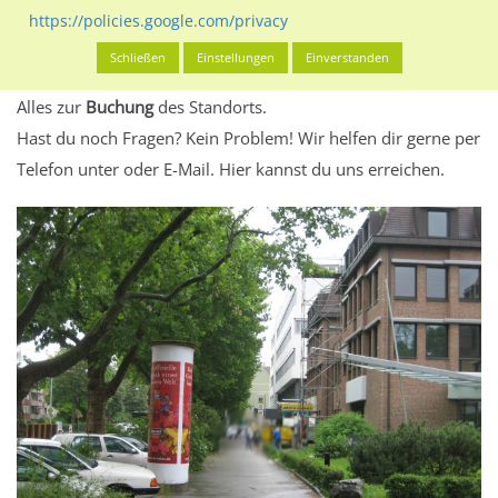
eventuelle Beschränkungen in den zugelassenen
https://policies.google.com/privacy
Werbeinhalten informieren.
Schließen
Einstellungen
Einverstanden
Alles klar? Dann findest du direkt im unteren Teil dieser Seite
Alles zur
Buchung
des Standorts.
Hast du noch Fragen? Kein Problem! Wir helfen dir gerne per
Telefon unter oder E-Mail.
Hier kannst du uns erreichen.