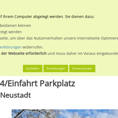
Downloads
Ne
uf Ihrem Computer abgelegt werden. Sie dienen dazu:
et bedienen können
 & Buchen
Plakatwerbung
Aussenwerbung
Medi
zeigt werden
tseite, um über das Nutzerverhalten unsere Internetseite Optimie
erklärungen
widerrufen.
 der Webseite erforderlich
und muss daher im Voraus eingebunden
rg
Waiblingen, Stadt
Winnender Str. gg. Nr. 34/Einfahrt Parkpla
Schließen
Einstellungen
Einverstanden
4/Einfahrt Parkplatz
/ Neustadt