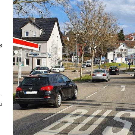
ne
r
u