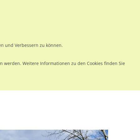
ws
Preise
Warenkorb
Registrieren
Anmelden
en
Kontakt
ren und Verbessern zu können.
 werden. Weitere Informationen zu den Cookies finden Sie
tz