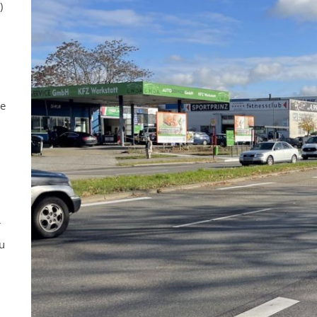
)
ne
r
u