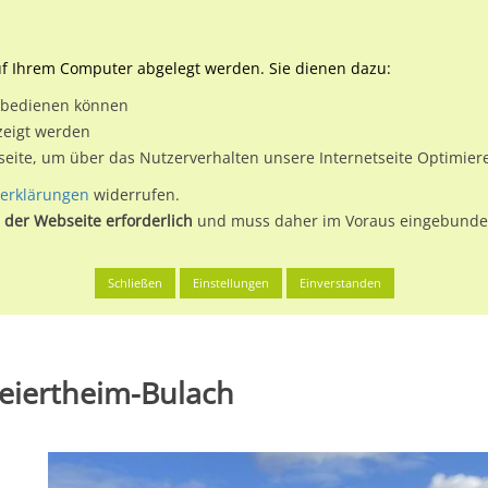
Downloads
Ne
uf Ihrem Computer abgelegt werden. Sie dienen dazu:
et bedienen können
 & Buchen
Plakatwerbung
Aussenwerbung
Medi
zeigt werden
tseite, um über das Nutzerverhalten unsere Internetseite Optimie
erklärungen
widerrufen.
 der Webseite erforderlich
und muss daher im Voraus eingebunden
rg
Karlsruhe, Stadt
Pulverhausstr. 25 li.
Schließen
Einstellungen
Einverstanden
Beiertheim-Bulach