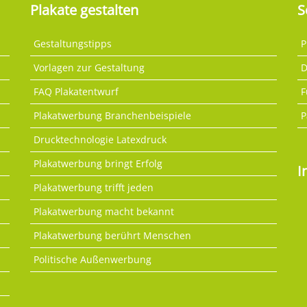
Plakate gestalten
S
Gestaltungstipps
P
Vorlagen zur Gestaltung
D
FAQ Plakatentwurf
F
Plakatwerbung Branchenbeispiele
P
Drucktechnologie Latexdruck
Plakatwerbung bringt Erfolg
I
Plakatwerbung trifft jeden
Plakatwerbung macht bekannt
Plakatwerbung berührt Menschen
Politische Außenwerbung