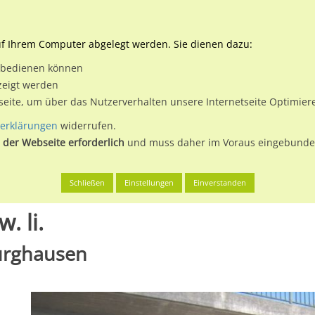
Downloads
Ne
uf Ihrem Computer abgelegt werden. Sie dienen dazu:
et bedienen können
 & Buchen
Plakatwerbung
Aussenwerbung
Medi
zeigt werden
tseite, um über das Nutzerverhalten unsere Internetseite Optimie
erklärungen
widerrufen.
 der Webseite erforderlich
und muss daher im Voraus eingebunden
en, St
Badhöringer Str. Ufg. saw. li.
Schließen
Einstellungen
Einverstanden
. li.
Burghausen