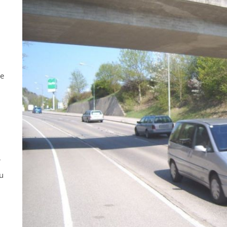
ne
r
u