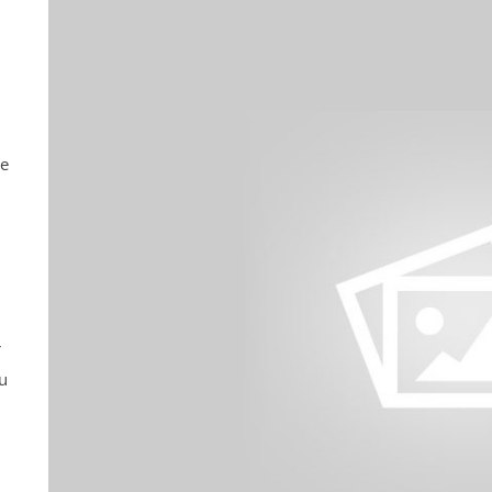
ne
r
u