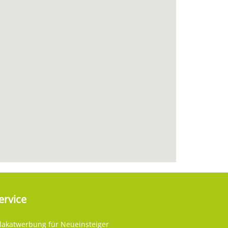
ervice
lakatwerbung für Neueinsteiger