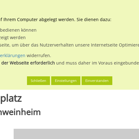
Downloads
Ne
uf Ihrem Computer abgelegt werden. Sie dienen dazu:
et bedienen können
 & Buchen
Plakatwerbung
Aussenwerbung
Medi
zeigt werden
tseite, um über das Nutzerverhalten unsere Internetseite Optimie
erklärungen
widerrufen.
 der Webseite erforderlich
und muss daher im Voraus eingebunden
nburg
Gutwerkstraße nh. Spielplatz
Schließen
Einstellungen
Einverstanden
platz
chweinheim