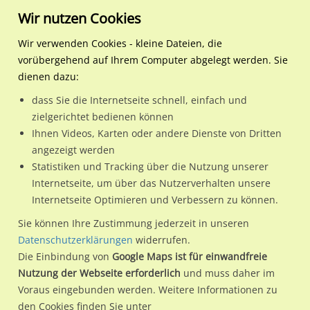
Wir nutzen Cookies
Wir verwenden Cookies - kleine Dateien, die
vorübergehend auf Ihrem Computer abgelegt werden. Sie
Regionale Plakatwerbung
Bayern
Bad Kissingen, GKSt
Bismarckstraße gg. Schw
dienen dazu:
Bismarckstraße gg. Schweizerhaussteg
dass Sie die Internetseite schnell, einfach und
zielgerichtet bedienen können
97688 / Bad Kissingen, GKSt
Ihnen Videos, Karten oder andere Dienste von Dritten
angezeigt werden
Statistiken und Tracking über die Nutzung unserer
Nutze günstige Werbemöglichkeiten am Standort
Internetseite, um über das Nutzerverhalten unsere
Internetseite Optimieren und Verbessern zu können.
Bismarckstraße gg. Schweizerhaussteg in Bad Kissingen,
GKSt.
Sie können Ihre Zustimmung jederzeit in unseren
Datenschutzerklärungen
widerrufen.
Wir erheben für jede unserer Werbeflächen individuelle und
Die Einbindung von
Google Maps ist für einwandfreie
aktuelle
Standortinformationen
und
Leistungswerte
. Damit
Nutzung der Webseite erforderlich
und muss daher im
kannst du dich schon vor der Buchung im Detail über den
Voraus eingebunden werden. Weitere Informationen zu
Standort, seine Reichweite und Werbewirkung sowie
den Cookies finden Sie unter