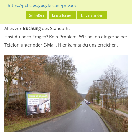
eventuelle Beschränkungen in den zugelassenen
https://policies.google.com/privacy
Werbeinhalten informieren.
Schließen
Einstellungen
Einverstanden
Alles klar? Dann findest du direkt im unteren Teil dieser Seite
Alles zur
Buchung
des Standorts.
Hast du noch Fragen? Kein Problem! Wir helfen dir gerne per
Telefon unter oder E-Mail.
Hier kannst du uns erreichen.