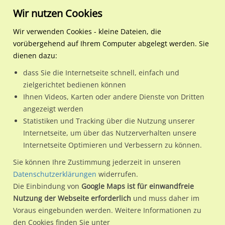
Wir nutzen Cookies
Wir verwenden Cookies - kleine Dateien, die
vorübergehend auf Ihrem Computer abgelegt werden. Sie
Regionale Plakatwerbung
Bayern
Augsburg
Dieselstr. / Hofer Str. RS
dienen dazu:
Dieselstr. / Hofer Str. RS
dass Sie die Internetseite schnell, einfach und
zielgerichtet bedienen können
86154 / Augsburg
Ihnen Videos, Karten oder andere Dienste von Dritten
angezeigt werden
Statistiken und Tracking über die Nutzung unserer
Nutze günstige Werbemöglichkeiten am Standort Dieselstr. /
Internetseite, um über das Nutzerverhalten unsere
Internetseite Optimieren und Verbessern zu können.
Hofer Str. RS in Augsburg.
Wir erheben für jede unserer Werbeflächen individuelle und
Sie können Ihre Zustimmung jederzeit in unseren
Datenschutzerklärungen
widerrufen.
aktuelle
Standortinformationen
und
Leistungswerte
. Damit
Die Einbindung von
Google Maps ist für einwandfreie
kannst du dich schon vor der Buchung im Detail über den
Nutzung der Webseite erforderlich
und muss daher im
Standort, seine Reichweite und Werbewirkung sowie
Voraus eingebunden werden. Weitere Informationen zu
eventuelle Beschränkungen in den zugelassenen
den Cookies finden Sie unter