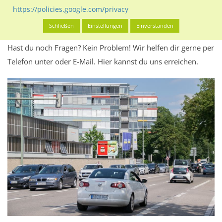
Werbeinhalten informieren.
https://policies.google.com/privacy
Alles klar? Dann findest du direkt im unteren Teil dieser Seite
Schließen
Einstellungen
Einverstanden
Alles zur
Buchung
des Standorts.
Hast du noch Fragen? Kein Problem! Wir helfen dir gerne per
Telefon unter oder E-Mail.
Hier kannst du uns erreichen.