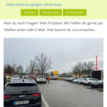
Werbeinhalten informieren.
https://policies.google.com/privacy
Alles klar? Dann findest du direkt im unteren Teil dieser Seite
Schließen
Einstellungen
Einverstanden
Alles zur
Buchung
des Standorts.
Hast du noch Fragen? Kein Problem! Wir helfen dir gerne per
Telefon unter oder E-Mail.
Hier kannst du uns erreichen.