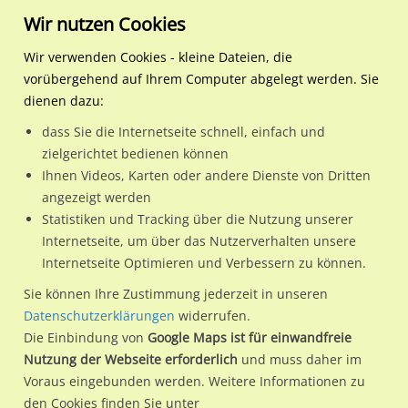
Wir nutzen Cookies
Wir verwenden Cookies - kleine Dateien, die
vorübergehend auf Ihrem Computer abgelegt werden. Sie
Regionale Plakatwerbung
Berlin
Berlin, Stadt
Cecilienstr. 164 / Netto / S
dienen dazu:
Cecilienstr. 164 / Netto / Si. Eing.
dass Sie die Internetseite schnell, einfach und
zielgerichtet bedienen können
12683 / Berlin, Stadt
Ihnen Videos, Karten oder andere Dienste von Dritten
angezeigt werden
Statistiken und Tracking über die Nutzung unserer
Nutze günstige Werbemöglichkeiten am Standort Cecilienstr.
Internetseite, um über das Nutzerverhalten unsere
Internetseite Optimieren und Verbessern zu können.
164 / Netto / Si. Eing. in Berlin, Stadt.
Wir erheben für jede unserer Werbeflächen individuelle und
Sie können Ihre Zustimmung jederzeit in unseren
Datenschutzerklärungen
widerrufen.
aktuelle
Standortinformationen
und
Leistungswerte
. Damit
Die Einbindung von
Google Maps ist für einwandfreie
kannst du dich schon vor der Buchung im Detail über den
Nutzung der Webseite erforderlich
und muss daher im
Standort, seine Reichweite und Werbewirkung sowie
Voraus eingebunden werden. Weitere Informationen zu
eventuelle Beschränkungen in den zugelassenen
den Cookies finden Sie unter