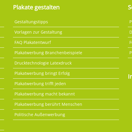
Plakate gestalten
S
Gestaltungstipps
P
Vorlagen zur Gestaltung
D
FAQ Plakatentwurf
F
Plakatwerbung Branchenbeispiele
P
Drucktechnologie Latexdruck
Plakatwerbung bringt Erfolg
I
Plakatwerbung trifft jeden
Plakatwerbung macht bekannt
Plakatwerbung berührt Menschen
Politische Außenwerbung