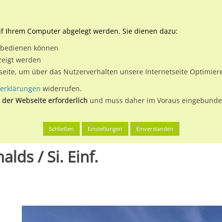
Downloads
Ne
uf Ihrem Computer abgelegt werden. Sie dienen dazu:
et bedienen können
 & Buchen
Plakatwerbung
Aussenwerbung
Medi
zeigt werden
tseite, um über das Nutzerverhalten unsere Internetseite Optimie
erklärungen
widerrufen.
 der Webseite erforderlich
und muss daher im Voraus eingebunden
tenberge, Stadt
Lenzener Ch 21 / McDonalds / Si. Einf.
Schließen
Einstellungen
Einverstanden
ds / Si. Einf.