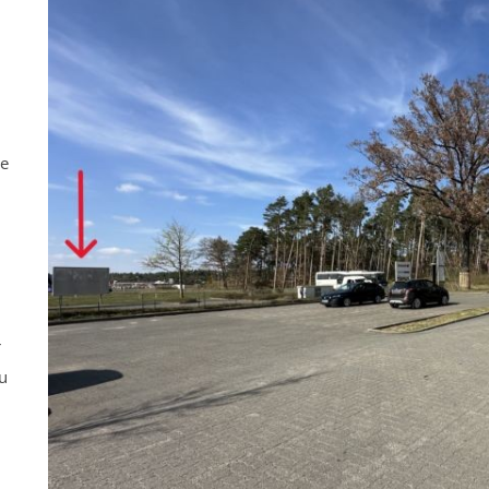
ne
r
u