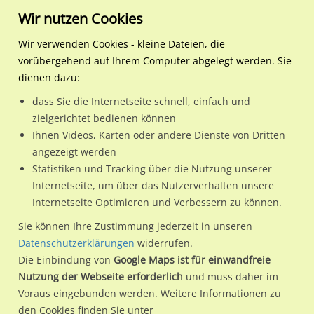
Wir nutzen Cookies
Wir verwenden Cookies - kleine Dateien, die
vorübergehend auf Ihrem Computer abgelegt werden. Sie
Regionale Plakatwerbung
Hamburg
Hamburg, Freie und
Sternstr. 25 - 27
dienen dazu:
Hansestadt
dass Sie die Internetseite schnell, einfach und
Sternstr. 25 - 27
zielgerichtet bedienen können
Ihnen Videos, Karten oder andere Dienste von Dritten
20357 / Hamburg, Freie und Hansestadt / Sternschanze
angezeigt werden
Statistiken und Tracking über die Nutzung unserer
Internetseite, um über das Nutzerverhalten unsere
Nutze günstige Werbemöglichkeiten am Standort Sternstr.
Internetseite Optimieren und Verbessern zu können.
25 - 27
im Ortsteil Sternschanze)
in Hamburg, Freie und
Sie können Ihre Zustimmung jederzeit in unseren
Hansestadt.
Datenschutzerklärungen
widerrufen.
Die Einbindung von
Google Maps ist für einwandfreie
Wir erheben für jede unserer Werbeflächen individuelle und
Nutzung der Webseite erforderlich
und muss daher im
aktuelle
Standortinformationen
und
Leistungswerte
. Damit
Voraus eingebunden werden. Weitere Informationen zu
kannst du dich schon vor der Buchung im Detail über den
den Cookies finden Sie unter