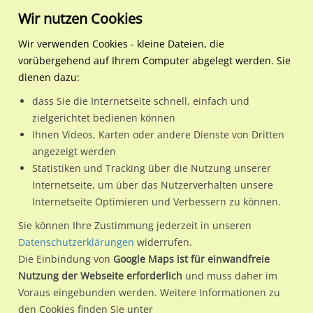
Wir nutzen Cookies
Wir verwenden Cookies - kleine Dateien, die
vorübergehend auf Ihrem Computer abgelegt werden. Sie
Regionale Plakatwerbung
Hamburg
Hamburg, Freie und
S-Bf Hammerbrook, Bstg., 
dienen dazu:
Hansestadt
dass Sie die Internetseite schnell, einfach und
S-Bf Hammerbrook, Bstg., Gl. 1/2 (Dreieck)
zielgerichtet bedienen können
Ihnen Videos, Karten oder andere Dienste von Dritten
20097 / Hamburg, Freie und Hansestadt / Hammerbrook
angezeigt werden
Statistiken und Tracking über die Nutzung unserer
Internetseite, um über das Nutzerverhalten unsere
Nutze günstige Werbemöglichkeiten am Standort S-Bf
Internetseite Optimieren und Verbessern zu können.
Hammerbrook, Bstg., Gl. 1/2 (Dreieck)
im Ortsteil
Sie können Ihre Zustimmung jederzeit in unseren
Hammerbrook)
in Hamburg, Freie und Hansestadt.
Datenschutzerklärungen
widerrufen.
Die Einbindung von
Google Maps ist für einwandfreie
Wir erheben für jede unserer Werbeflächen individuelle und
Nutzung der Webseite erforderlich
und muss daher im
aktuelle
Standortinformationen
und
Leistungswerte
. Damit
Voraus eingebunden werden. Weitere Informationen zu
kannst du dich schon vor der Buchung im Detail über den
den Cookies finden Sie unter