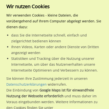
Wir nutzen Cookies
Wir verwenden Cookies - kleine Dateien, die
vorübergehend auf Ihrem Computer abgelegt werden. Sie
Regionale Plakatwerbung
Hamburg
Hamburg, Freie und Hansest
U-Bf Norderstedt Mitte S
dienen dazu:
U-Bf Norderstedt Mitte SH/Treppe re.
dass Sie die Internetseite schnell, einfach und
zielgerichtet bedienen können
22846 / Hamburg, Freie und Hansestadt / Norderstedt
Ihnen Videos, Karten oder andere Dienste von Dritten
angezeigt werden
Statistiken und Tracking über die Nutzung unserer
Nutze günstige Werbemöglichkeiten am Standort U-Bf
Internetseite, um über das Nutzerverhalten unsere
Internetseite Optimieren und Verbessern zu können.
Norderstedt Mitte SH/Treppe re.
im Ortsteil Norderstedt)
in
Hamburg, Freie und Hansestadt.
Sie können Ihre Zustimmung jederzeit in unseren
Datenschutzerklärungen
widerrufen.
Wir erheben für jede unserer Werbeflächen individuelle und
Die Einbindung von
Google Maps ist für einwandfreie
aktuelle
Standortinformationen
und
Leistungswerte
. Damit
Nutzung der Webseite erforderlich
und muss daher im
kannst du dich schon vor der Buchung im Detail über den
Voraus eingebunden werden. Weitere Informationen zu
Standort, seine Reichweite und Werbewirkung sowie
den Cookies finden Sie unter