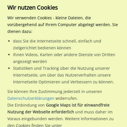
Wir nutzen Cookies
Wir verwenden Cookies - kleine Dateien, die
vorübergehend auf Ihrem Computer abgelegt werden. Sie
Regionale Plakatwerbung
Hessen
Oberursel (Taunus), Stadt
Nassauer Str. 39 neb. Str
dienen dazu:
Nassauer Str. 39 neb. Straßenüfg. sew./We.li./CS
dass Sie die Internetseite schnell, einfach und
zielgerichtet bedienen können
61440 / Oberursel (Taunus), Stadt / Kernstadt (incl. Bommersheim)
Ihnen Videos, Karten oder andere Dienste von Dritten
angezeigt werden
Statistiken und Tracking über die Nutzung unserer
Nutze günstige Werbemöglichkeiten am Standort Nassauer
Internetseite, um über das Nutzerverhalten unsere
Internetseite Optimieren und Verbessern zu können.
Str. 39 neb. Straßenüfg. sew./We.li./CS
im Ortsteil Kernstadt
(incl. Bommersheim))
in Oberursel (Taunus), Stadt.
Sie können Ihre Zustimmung jederzeit in unseren
Datenschutzerklärungen
widerrufen.
Wir erheben für jede unserer Werbeflächen individuelle und
Die Einbindung von
Google Maps ist für einwandfreie
aktuelle
Standortinformationen
und
Leistungswerte
. Damit
Nutzung der Webseite erforderlich
und muss daher im
kannst du dich schon vor der Buchung im Detail über den
Voraus eingebunden werden. Weitere Informationen zu
Standort, seine Reichweite und Werbewirkung sowie
den Cookies finden Sie unter