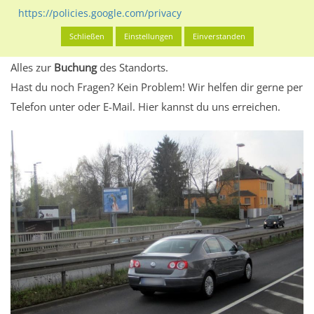
eventuelle Beschränkungen in den zugelassenen
https://policies.google.com/privacy
Werbeinhalten informieren.
Schließen
Einstellungen
Einverstanden
Alles klar? Dann findest du direkt im unteren Teil dieser Seite
Alles zur
Buchung
des Standorts.
Hast du noch Fragen? Kein Problem! Wir helfen dir gerne per
Telefon unter oder E-Mail.
Hier kannst du uns erreichen.