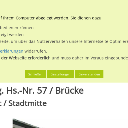
Downloads
Ne
uf Ihrem Computer abgelegt werden. Sie dienen dazu:
et bedienen können
 & Buchen
Plakatwerbung
Aussenwerbung
Medi
zeigt werden
tseite, um über das Nutzerverhalten unsere Internetseite Optimie
erklärungen
widerrufen.
 der Webseite erforderlich
und muss daher im Voraus eingebunden
erg, Stadt
Bahnhofstr. (L 3031) geg. Hs.-Nr. 57 / Brücke
Schließen
Einstellungen
Einverstanden
. Hs.-Nr. 57 / Brücke
 / Stadtmitte