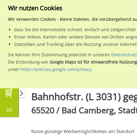
Wir nutzen Cookies
Wir verwenden Cookies - kleine Dateien, die vorübergehend a
dass Sie die Internetseite schnell, einfach und zielgericht
Planen
Ihnen Videos, Karten oder andere Dienste von Dritten ange
Statistiken und Tracking über die Nutzung unserer Interne
Wähle den Werbestandort:
Sie können Ihre Zustimmung jederzeit in unseren
Datenschutz
Die Einbindung von
Google Maps ist für einwandfreie Nutzung
unter
https://policies.google.com/privacy
Regionale Plakatwerbung
Hessen
Bad Camb
Bahnhofstr. (L 3031) geg
65520 / Bad Camberg, Stadt
00
Nutze günstige Werbemöglichkeiten am Standort