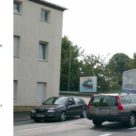
ne
r
u