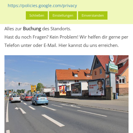
eventuelle Beschränkungen in den zugelassenen
https://policies.google.com/privacy
Werbeinhalten informieren.
Schließen
Einstellungen
Einverstanden
Alles klar? Dann findest du direkt im unteren Teil dieser Seite
Alles zur
Buchung
des Standorts.
Hast du noch Fragen? Kein Problem! Wir helfen dir gerne per
Telefon unter oder E-Mail.
Hier kannst du uns erreichen.