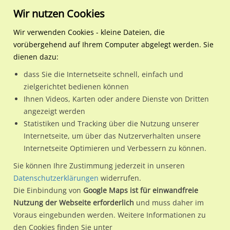
Wir nutzen Cookies
Wir verwenden Cookies - kleine Dateien, die
vorübergehend auf Ihrem Computer abgelegt werden. Sie
Regionale Plakatwerbung
Niedersachsen
Göttingen, Stadt
Maschmühlenweg 54 li
dienen dazu:
Maschmühlenweg 54 li
dass Sie die Internetseite schnell, einfach und
zielgerichtet bedienen können
37081 / Göttingen, Stadt / Hagenberg
Ihnen Videos, Karten oder andere Dienste von Dritten
angezeigt werden
Statistiken und Tracking über die Nutzung unserer
Nutze günstige Werbemöglichkeiten am Standort
Internetseite, um über das Nutzerverhalten unsere
Internetseite Optimieren und Verbessern zu können.
Maschmühlenweg 54 li
im Ortsteil Hagenberg)
in Göttingen,
Stadt.
Sie können Ihre Zustimmung jederzeit in unseren
Datenschutzerklärungen
widerrufen.
Wir erheben für jede unserer Werbeflächen individuelle und
Die Einbindung von
Google Maps ist für einwandfreie
aktuelle
Standortinformationen
und
Leistungswerte
. Damit
Nutzung der Webseite erforderlich
und muss daher im
kannst du dich schon vor der Buchung im Detail über den
Voraus eingebunden werden. Weitere Informationen zu
Standort, seine Reichweite und Werbewirkung sowie
den Cookies finden Sie unter