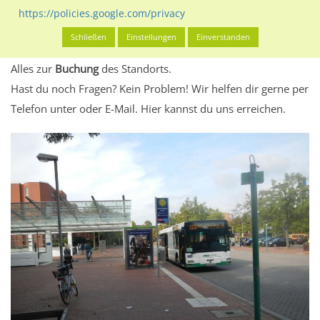
eventuelle Beschränkungen in den zugelassenen
https://policies.google.com/privacy
Werbeinhalten informieren.
Schließen
Einstellungen
Einverstanden
Alles klar? Dann findest du direkt im unteren Teil dieser Seite
Alles zur
Buchung
des Standorts.
Hast du noch Fragen? Kein Problem! Wir helfen dir gerne per
Telefon unter oder E-Mail.
Hier kannst du uns erreichen.