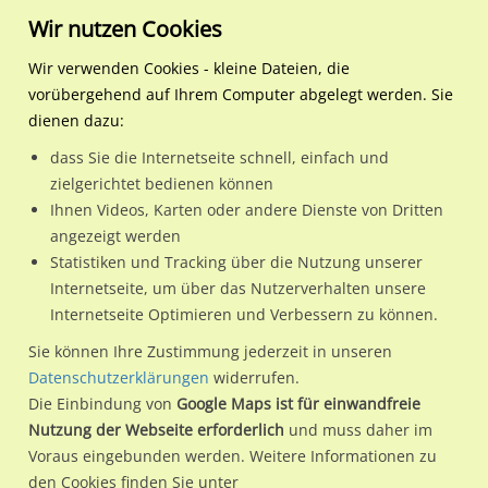
Wir nutzen Cookies
Wir verwenden Cookies - kleine Dateien, die
vorübergehend auf Ihrem Computer abgelegt werden. Sie
Regionale Plakatwerbung
Niedersachsen
Hannover, Landeshauptstad
HST Mühlenberger Markt (
dienen dazu:
HST Mühlenberger Markt (Bus) li. außen
dass Sie die Internetseite schnell, einfach und
zielgerichtet bedienen können
30457 / Hannover, Landeshauptstadt / Mühlenberg
Ihnen Videos, Karten oder andere Dienste von Dritten
angezeigt werden
Statistiken und Tracking über die Nutzung unserer
Nutze günstige Werbemöglichkeiten am Standort HST
Internetseite, um über das Nutzerverhalten unsere
Internetseite Optimieren und Verbessern zu können.
Mühlenberger Markt (Bus) li. außen
im Ortsteil Mühlenberg)
in Hannover, Landeshauptstadt.
Sie können Ihre Zustimmung jederzeit in unseren
Datenschutzerklärungen
widerrufen.
Wir erheben für jede unserer Werbeflächen individuelle und
Die Einbindung von
Google Maps ist für einwandfreie
aktuelle
Standortinformationen
und
Leistungswerte
. Damit
Nutzung der Webseite erforderlich
und muss daher im
kannst du dich schon vor der Buchung im Detail über den
Voraus eingebunden werden. Weitere Informationen zu
Standort, seine Reichweite und Werbewirkung sowie
den Cookies finden Sie unter