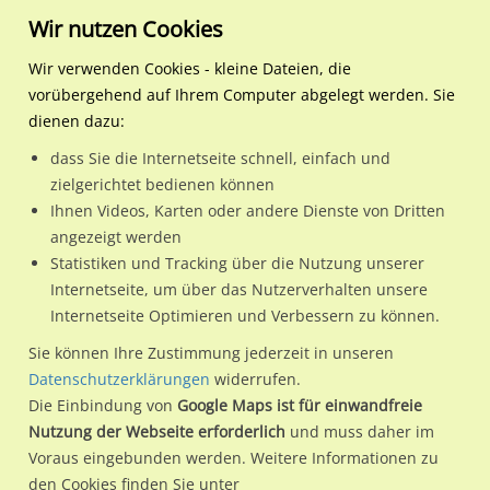
Wir nutzen Cookies
Wir verwenden Cookies - kleine Dateien, die
vorübergehend auf Ihrem Computer abgelegt werden. Sie
Regionale Plakatwerbung
Niedersachsen
Fürstenau, Stadt
Parkstr. (B 214) / Feldkam
dienen dazu:
Parkstr. (B 214) / Feldkamp 1 VS
dass Sie die Internetseite schnell, einfach und
zielgerichtet bedienen können
49584 / Fürstenau, Stadt / Innenstadt
Ihnen Videos, Karten oder andere Dienste von Dritten
angezeigt werden
Statistiken und Tracking über die Nutzung unserer
Nutze günstige Werbemöglichkeiten am Standort Parkstr. (B
Internetseite, um über das Nutzerverhalten unsere
Internetseite Optimieren und Verbessern zu können.
214) / Feldkamp 1 VS
im Ortsteil Innenstadt)
in Fürstenau,
Stadt.
Sie können Ihre Zustimmung jederzeit in unseren
Datenschutzerklärungen
widerrufen.
Wir erheben für jede unserer Werbeflächen individuelle und
Die Einbindung von
Google Maps ist für einwandfreie
aktuelle
Standortinformationen
und
Leistungswerte
. Damit
Nutzung der Webseite erforderlich
und muss daher im
kannst du dich schon vor der Buchung im Detail über den
Voraus eingebunden werden. Weitere Informationen zu
Standort, seine Reichweite und Werbewirkung sowie
den Cookies finden Sie unter