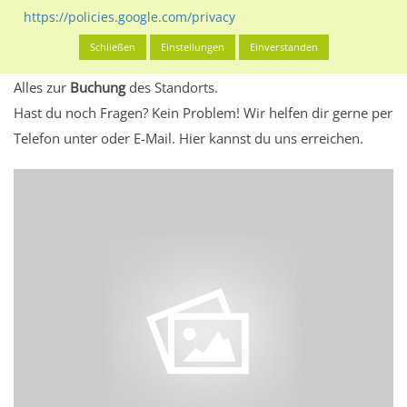
eventuelle Beschränkungen in den zugelassenen
https://policies.google.com/privacy
Werbeinhalten informieren.
Schließen
Einstellungen
Einverstanden
Alles klar? Dann findest du direkt im unteren Teil dieser Seite
Alles zur
Buchung
des Standorts.
Hast du noch Fragen? Kein Problem! Wir helfen dir gerne per
Telefon unter oder E-Mail.
Hier kannst du uns erreichen.