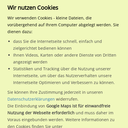
Wir nutzen Cookies
Wir verwenden Cookies - kleine Dateien, die
vorübergehend auf Ihrem Computer abgelegt werden. Sie
Regionale Plakatwerbung
Nordrhein-
Krefeld, Stadt
Glockenspitz 19 (B 57) VS
dienen dazu:
Westfalen
dass Sie die Internetseite schnell, einfach und
Glockenspitz 19 (B 57) VS
zielgerichtet bedienen können
Ihnen Videos, Karten oder andere Dienste von Dritten
47800 / Krefeld, Stadt
angezeigt werden
Statistiken und Tracking über die Nutzung unserer
Internetseite, um über das Nutzerverhalten unsere
Nutze günstige Werbemöglichkeiten am Standort
Internetseite Optimieren und Verbessern zu können.
Glockenspitz 19 (B 57) VS in Krefeld, Stadt.
Sie können Ihre Zustimmung jederzeit in unseren
Wir erheben für jede unserer Werbeflächen individuelle und
Datenschutzerklärungen
widerrufen.
Die Einbindung von
Google Maps ist für einwandfreie
aktuelle
Standortinformationen
und
Leistungswerte
. Damit
Nutzung der Webseite erforderlich
und muss daher im
kannst du dich schon vor der Buchung im Detail über den
Voraus eingebunden werden. Weitere Informationen zu
Standort, seine Reichweite und Werbewirkung sowie
den Cookies finden Sie unter