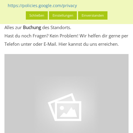
eventuelle Beschränkungen in den zugelassenen
https://policies.google.com/privacy
Werbeinhalten informieren.
Schließen
Einstellungen
Einverstanden
Alles klar? Dann findest du direkt im unteren Teil dieser Seite
Alles zur
Buchung
des Standorts.
Hast du noch Fragen? Kein Problem! Wir helfen dir gerne per
Telefon unter oder E-Mail.
Hier kannst du uns erreichen.