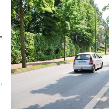
ne
r
u