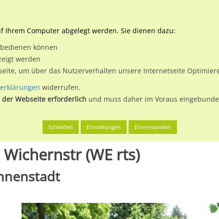
Downloads
Ne
uf Ihrem Computer abgelegt werden. Sie dienen dazu:
et bedienen können
 & Buchen
Plakatwerbung
Aussenwerbung
Medi
zeigt werden
tseite, um über das Nutzerverhalten unsere Internetseite Optimie
erklärungen
widerrufen.
 der Webseite erforderlich
und muss daher im Voraus eingebunden
en
Gütersloh, Stadt
Brockhäger Str/neb. Hts Wichernstr (WE rts)
Schließen
Einstellungen
Einverstanden
 Wichernstr (WE rts)
Innenstadt