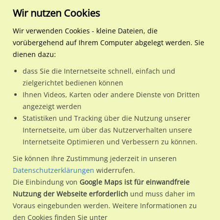
Wir nutzen Cookies
Wir verwenden Cookies - kleine Dateien, die
vorübergehend auf Ihrem Computer abgelegt werden. Sie
Regionale Plakatwerbung
Nordrhein-Westfalen
Gütersloh, Stadt
Prinzenstr. 2/Königstr/WE
dienen dazu:
Prinzenstr. 2/Königstr/WE lks
dass Sie die Internetseite schnell, einfach und
zielgerichtet bedienen können
33330 / Gütersloh, Stadt / Innenstadt
Ihnen Videos, Karten oder andere Dienste von Dritten
angezeigt werden
Statistiken und Tracking über die Nutzung unserer
Nutze günstige Werbemöglichkeiten am Standort Prinzenstr.
Internetseite, um über das Nutzerverhalten unsere
Internetseite Optimieren und Verbessern zu können.
2/Königstr/WE lks
im Ortsteil Innenstadt)
in Gütersloh, Stadt.
Wir erheben für jede unserer Werbeflächen individuelle und
Sie können Ihre Zustimmung jederzeit in unseren
Datenschutzerklärungen
widerrufen.
aktuelle
Standortinformationen
und
Leistungswerte
. Damit
Die Einbindung von
Google Maps ist für einwandfreie
kannst du dich schon vor der Buchung im Detail über den
Nutzung der Webseite erforderlich
und muss daher im
Standort, seine Reichweite und Werbewirkung sowie
Voraus eingebunden werden. Weitere Informationen zu
eventuelle Beschränkungen in den zugelassenen
den Cookies finden Sie unter