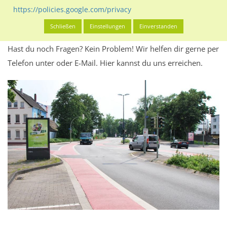
Werbeinhalten informieren.
https://policies.google.com/privacy
Alles klar? Dann findest du direkt im unteren Teil dieser Seite
Schließen
Einstellungen
Einverstanden
Alles zur
Buchung
des Standorts.
Hast du noch Fragen? Kein Problem! Wir helfen dir gerne per
Telefon unter oder E-Mail.
Hier kannst du uns erreichen.