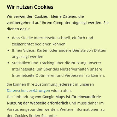
Wir nutzen Cookies
Wir verwenden Cookies - kleine Dateien, die
vorübergehend auf Ihrem Computer abgelegt werden. Sie
Regionale Plakatwerbung
Nordrhein-Westfalen
Gütersloh, Stadt
Stadtring Nordhorn/Carl-
dienen dazu:
Stadtring Nordhorn/Carl-Bertelsmann-Str/WE rts
dass Sie die Internetseite schnell, einfach und
zielgerichtet bedienen können
33332 / Gütersloh, Stadt / Innenstadt
Ihnen Videos, Karten oder andere Dienste von Dritten
angezeigt werden
Statistiken und Tracking über die Nutzung unserer
Nutze günstige Werbemöglichkeiten am Standort Stadtring
Internetseite, um über das Nutzerverhalten unsere
Internetseite Optimieren und Verbessern zu können.
Nordhorn/Carl-Bertelsmann-Str/WE rts
im Ortsteil
Innenstadt)
in Gütersloh, Stadt.
Sie können Ihre Zustimmung jederzeit in unseren
Datenschutzerklärungen
widerrufen.
Wir erheben für jede unserer Werbeflächen individuelle und
Die Einbindung von
Google Maps ist für einwandfreie
aktuelle
Standortinformationen
und
Leistungswerte
. Damit
Nutzung der Webseite erforderlich
und muss daher im
kannst du dich schon vor der Buchung im Detail über den
Voraus eingebunden werden. Weitere Informationen zu
Standort, seine Reichweite und Werbewirkung sowie
den Cookies finden Sie unter