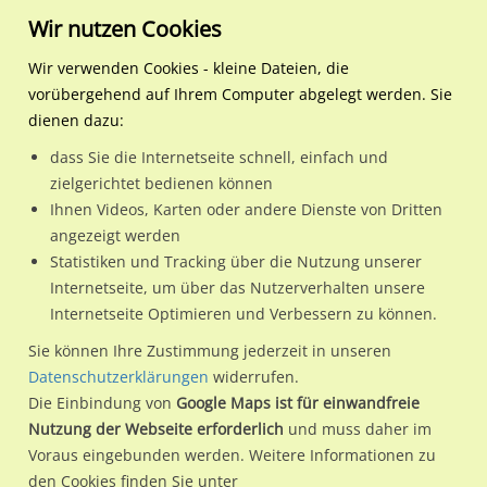
Wir nutzen Cookies
Wir verwenden Cookies - kleine Dateien, die
vorübergehend auf Ihrem Computer abgelegt werden. Sie
Regionale Plakatwerbung
Nordrhein-Westfalen
Dortmund, Stadt
Lindenhorster Str. / Höhe H
dienen dazu:
Lindenhorster Str. / Höhe Hs.-Nr. 44 / v. Brücke li. Sto. 1
dass Sie die Internetseite schnell, einfach und
zielgerichtet bedienen können
44147 / Dortmund, Stadt
Ihnen Videos, Karten oder andere Dienste von Dritten
angezeigt werden
Statistiken und Tracking über die Nutzung unserer
Nutze günstige Werbemöglichkeiten am Standort
Internetseite, um über das Nutzerverhalten unsere
Internetseite Optimieren und Verbessern zu können.
Lindenhorster Str. / Höhe Hs.-Nr. 44 / v. Brücke li. Sto. 1 in
Dortmund, Stadt.
Sie können Ihre Zustimmung jederzeit in unseren
Datenschutzerklärungen
widerrufen.
Wir erheben für jede unserer Werbeflächen individuelle und
Die Einbindung von
Google Maps ist für einwandfreie
aktuelle
Standortinformationen
und
Leistungswerte
. Damit
Nutzung der Webseite erforderlich
und muss daher im
kannst du dich schon vor der Buchung im Detail über den
Voraus eingebunden werden. Weitere Informationen zu
Standort, seine Reichweite und Werbewirkung sowie
den Cookies finden Sie unter