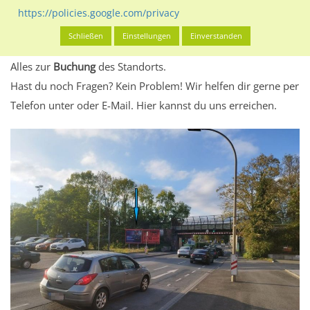
eventuelle Beschränkungen in den zugelassenen
https://policies.google.com/privacy
Werbeinhalten informieren.
Schließen
Einstellungen
Einverstanden
Alles klar? Dann findest du direkt im unteren Teil dieser Seite
Alles zur
Buchung
des Standorts.
Hast du noch Fragen? Kein Problem! Wir helfen dir gerne per
Telefon unter oder E-Mail.
Hier kannst du uns erreichen.