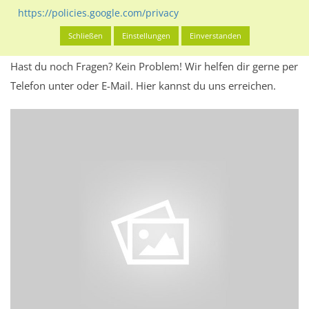
Werbeinhalten informieren.
https://policies.google.com/privacy
Alles klar? Dann findest du direkt im unteren Teil dieser Seite
Schließen
Einstellungen
Einverstanden
Alles zur
Buchung
des Standorts.
Hast du noch Fragen? Kein Problem! Wir helfen dir gerne per
Telefon unter oder E-Mail.
Hier kannst du uns erreichen.