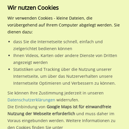
Wir nutzen Cookies
Wir verwenden Cookies - kleine Dateien, die
vorübergehend auf Ihrem Computer abgelegt werden. Sie
Regionale Plakatwerbung
Rheinland-Pfalz
Mayen, Stadt
Koblenzer Str. 181
dienen dazu:
Koblenzer Str. 181
dass Sie die Internetseite schnell, einfach und
zielgerichtet bedienen können
56727 / Mayen, Stadt
Ihnen Videos, Karten oder andere Dienste von Dritten
angezeigt werden
Statistiken und Tracking über die Nutzung unserer
Nutze günstige Werbemöglichkeiten am Standort Koblenzer
Internetseite, um über das Nutzerverhalten unsere
Internetseite Optimieren und Verbessern zu können.
Str. 181 in Mayen, Stadt.
Wir erheben für jede unserer Werbeflächen individuelle und
Sie können Ihre Zustimmung jederzeit in unseren
Datenschutzerklärungen
widerrufen.
aktuelle
Standortinformationen
und
Leistungswerte
. Damit
Die Einbindung von
Google Maps ist für einwandfreie
kannst du dich schon vor der Buchung im Detail über den
Nutzung der Webseite erforderlich
und muss daher im
Standort, seine Reichweite und Werbewirkung sowie
Voraus eingebunden werden. Weitere Informationen zu
eventuelle Beschränkungen in den zugelassenen
den Cookies finden Sie unter