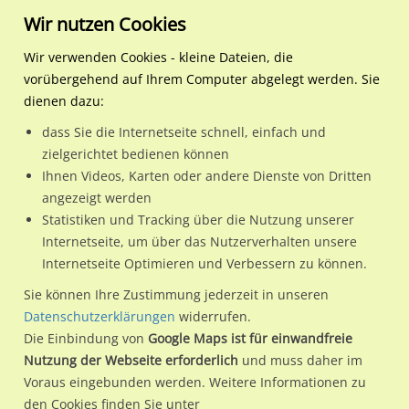
Wir nutzen Cookies
Wir verwenden Cookies - kleine Dateien, die
vorübergehend auf Ihrem Computer abgelegt werden. Sie
Regionale Plakatwerbung
Sachsen-Anhalt
Magdeburg,
Dodendorfer Str./Marienst
dienen dazu:
Landeshauptstadt
dass Sie die Internetseite schnell, einfach und
Dodendorfer Str./Marienstr./We.li.
zielgerichtet bedienen können
Ihnen Videos, Karten oder andere Dienste von Dritten
39112 / Magdeburg, Landeshauptstadt / Leipziger Straße
angezeigt werden
Statistiken und Tracking über die Nutzung unserer
Internetseite, um über das Nutzerverhalten unsere
Nutze günstige Werbemöglichkeiten am Standort
Internetseite Optimieren und Verbessern zu können.
Dodendorfer Str./Marienstr./We.li.
im Ortsteil Leipziger
Sie können Ihre Zustimmung jederzeit in unseren
Straße)
in Magdeburg, Landeshauptstadt.
Datenschutzerklärungen
widerrufen.
Die Einbindung von
Google Maps ist für einwandfreie
Wir erheben für jede unserer Werbeflächen individuelle und
Nutzung der Webseite erforderlich
und muss daher im
aktuelle
Standortinformationen
und
Leistungswerte
. Damit
Voraus eingebunden werden. Weitere Informationen zu
kannst du dich schon vor der Buchung im Detail über den
den Cookies finden Sie unter