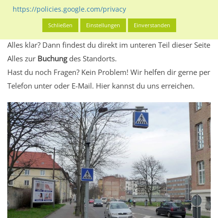
Standort, seine Reichweite und Werbewirkung sowie
https://policies.google.com/privacy
eventuelle Beschränkungen in den zugelassenen
Schließen
Einstellungen
Einverstanden
Werbeinhalten informieren.
Alles klar? Dann findest du direkt im unteren Teil dieser Seite
Alles zur
Buchung
des Standorts.
Hast du noch Fragen? Kein Problem! Wir helfen dir gerne per
Telefon unter oder E-Mail.
Hier kannst du uns erreichen.