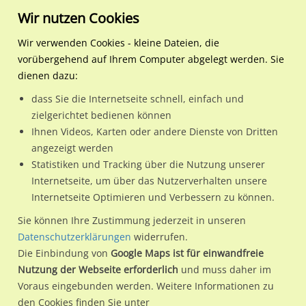
Wir nutzen Cookies
Wir verwenden Cookies - kleine Dateien, die
vorübergehend auf Ihrem Computer abgelegt werden. Sie
Regionale Plakatwerbung
Sachsen-Anhalt
Salzwedel, Hansestadt
Braunschweiger Str. neb. 
dienen dazu:
Braunschweiger Str. neb. Nr. 2/Brückenstr.
dass Sie die Internetseite schnell, einfach und
zielgerichtet bedienen können
29410 / Salzwedel, Hansestadt
Ihnen Videos, Karten oder andere Dienste von Dritten
angezeigt werden
Statistiken und Tracking über die Nutzung unserer
Nutze günstige Werbemöglichkeiten am Standort
Internetseite, um über das Nutzerverhalten unsere
Internetseite Optimieren und Verbessern zu können.
Braunschweiger Str. neb. Nr. 2/Brückenstr. in Salzwedel,
Hansestadt.
Sie können Ihre Zustimmung jederzeit in unseren
Datenschutzerklärungen
widerrufen.
Wir erheben für jede unserer Werbeflächen individuelle und
Die Einbindung von
Google Maps ist für einwandfreie
aktuelle
Standortinformationen
und
Leistungswerte
. Damit
Nutzung der Webseite erforderlich
und muss daher im
kannst du dich schon vor der Buchung im Detail über den
Voraus eingebunden werden. Weitere Informationen zu
Standort, seine Reichweite und Werbewirkung sowie
den Cookies finden Sie unter