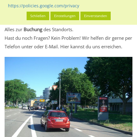
eventuelle Beschränkungen in den zugelassenen
https://policies.google.com/privacy
Werbeinhalten informieren.
Schließen
Einstellungen
Einverstanden
Alles klar? Dann findest du direkt im unteren Teil dieser Seite
Alles zur
Buchung
des Standorts.
Hast du noch Fragen? Kein Problem! Wir helfen dir gerne per
Telefon unter oder E-Mail.
Hier kannst du uns erreichen.