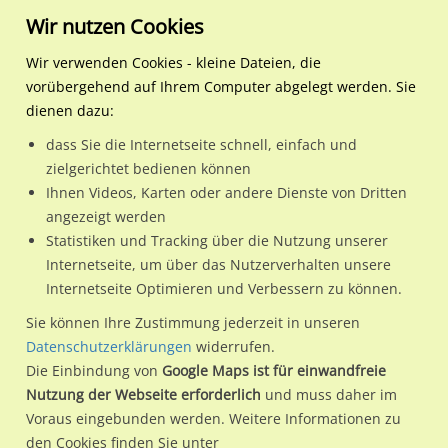
Wir nutzen Cookies
Wir verwenden Cookies - kleine Dateien, die
vorübergehend auf Ihrem Computer abgelegt werden. Sie
Regionale Plakatwerbung
Baden-Württemberg
Heidelberg, Stadt
Lessingstr./Belfortstr. 23
dienen dazu:
Lessingstr./Belfortstr. 23 geg./We.re.
dass Sie die Internetseite schnell, einfach und
zielgerichtet bedienen können
69115 / Heidelberg, Stadt / Weststadt
Ihnen Videos, Karten oder andere Dienste von Dritten
angezeigt werden
Statistiken und Tracking über die Nutzung unserer
Nutze günstige Werbemöglichkeiten am Standort
Internetseite, um über das Nutzerverhalten unsere
Internetseite Optimieren und Verbessern zu können.
Lessingstr./Belfortstr. 23 geg./We.re.
im Ortsteil Weststadt)
in Heidelberg, Stadt.
Sie können Ihre Zustimmung jederzeit in unseren
Datenschutzerklärungen
widerrufen.
Wir erheben für jede unserer Werbeflächen individuelle und
Die Einbindung von
Google Maps ist für einwandfreie
aktuelle
Standortinformationen
und
Leistungswerte
. Damit
Nutzung der Webseite erforderlich
und muss daher im
kannst du dich schon vor der Buchung im Detail über den
Voraus eingebunden werden. Weitere Informationen zu
Standort, seine Reichweite und Werbewirkung sowie
den Cookies finden Sie unter