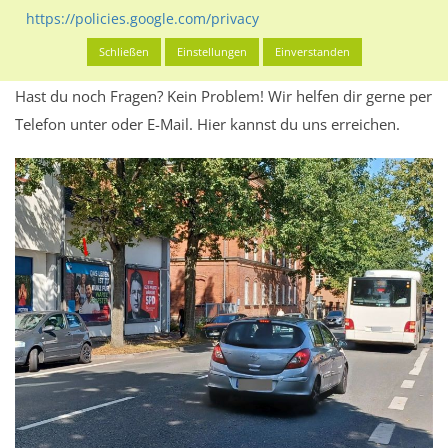
Werbeinhalten informieren.
https://policies.google.com/privacy
Alles klar? Dann findest du direkt im unteren Teil dieser Seite
Schließen
Einstellungen
Einverstanden
Alles zur
Buchung
des Standorts.
Hast du noch Fragen? Kein Problem! Wir helfen dir gerne per
Telefon unter oder E-Mail.
Hier kannst du uns erreichen.