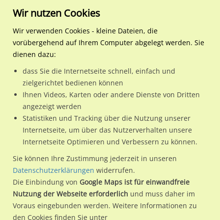
Wir nutzen Cookies
Wir verwenden Cookies - kleine Dateien, die
vorübergehend auf Ihrem Computer abgelegt werden. Sie
Regionale Plakatwerbung
Bayern
Bayreuth
Ludwig-Thoma-Str./Leibniz
dienen dazu:
Ludwig-Thoma-Str./Leibnizstr. 6
dass Sie die Internetseite schnell, einfach und
zielgerichtet bedienen können
95447 / Bayreuth / Altstadt
Ihnen Videos, Karten oder andere Dienste von Dritten
angezeigt werden
Statistiken und Tracking über die Nutzung unserer
Nutze günstige Werbemöglichkeiten am Standort Ludwig-
Internetseite, um über das Nutzerverhalten unsere
Internetseite Optimieren und Verbessern zu können.
Thoma-Str./Leibnizstr. 6
im Ortsteil Altstadt)
in Bayreuth.
Wir erheben für jede unserer Werbeflächen individuelle und
Sie können Ihre Zustimmung jederzeit in unseren
Datenschutzerklärungen
widerrufen.
aktuelle
Standortinformationen
und
Leistungswerte
. Damit
Die Einbindung von
Google Maps ist für einwandfreie
kannst du dich schon vor der Buchung im Detail über den
Nutzung der Webseite erforderlich
und muss daher im
Standort, seine Reichweite und Werbewirkung sowie
Voraus eingebunden werden. Weitere Informationen zu
eventuelle Beschränkungen in den zugelassenen
den Cookies finden Sie unter