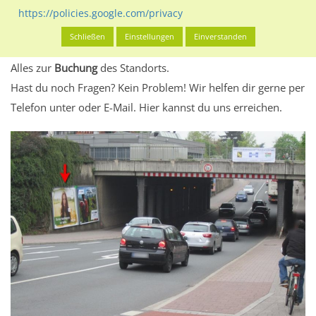
eventuelle Beschränkungen in den zugelassenen
https://policies.google.com/privacy
Werbeinhalten informieren.
Schließen
Einstellungen
Einverstanden
Alles klar? Dann findest du direkt im unteren Teil dieser Seite
Alles zur
Buchung
des Standorts.
Hast du noch Fragen? Kein Problem! Wir helfen dir gerne per
Telefon unter oder E-Mail.
Hier kannst du uns erreichen.