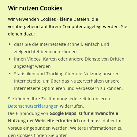
Wir nutzen Cookies
Wir verwenden Cookies - kleine Dateien, die
vorübergehend auf Ihrem Computer abgelegt werden. Sie
Regionale Plakatwerbung
Bayern
Erlangen
Güterhallenstr. nach DB-U
dienen dazu:
Güterhallenstr. nach DB-Ufg. re.
dass Sie die Internetseite schnell, einfach und
zielgerichtet bedienen können
91052 / Erlangen / Rathausplatz
Ihnen Videos, Karten oder andere Dienste von Dritten
angezeigt werden
Statistiken und Tracking über die Nutzung unserer
Nutze günstige Werbemöglichkeiten am Standort
Internetseite, um über das Nutzerverhalten unsere
Internetseite Optimieren und Verbessern zu können.
Güterhallenstr. nach DB-Ufg. re.
im Ortsteil Rathausplatz)
in
Erlangen.
Sie können Ihre Zustimmung jederzeit in unseren
Datenschutzerklärungen
widerrufen.
Wir erheben für jede unserer Werbeflächen individuelle und
Die Einbindung von
Google Maps ist für einwandfreie
aktuelle
Standortinformationen
und
Leistungswerte
. Damit
Nutzung der Webseite erforderlich
und muss daher im
kannst du dich schon vor der Buchung im Detail über den
Voraus eingebunden werden. Weitere Informationen zu
Standort, seine Reichweite und Werbewirkung sowie
den Cookies finden Sie unter