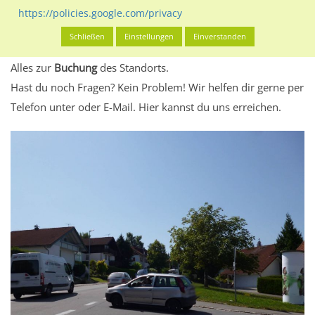
eventuelle Beschränkungen in den zugelassenen
https://policies.google.com/privacy
Werbeinhalten informieren.
Schließen
Einstellungen
Einverstanden
Alles klar? Dann findest du direkt im unteren Teil dieser Seite
Alles zur
Buchung
des Standorts.
Hast du noch Fragen? Kein Problem! Wir helfen dir gerne per
Telefon unter oder E-Mail.
Hier kannst du uns erreichen.