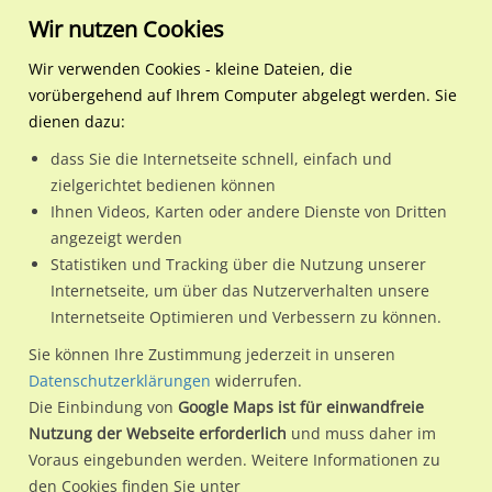
Wir nutzen Cookies
Wir verwenden Cookies - kleine Dateien, die
vorübergehend auf Ihrem Computer abgelegt werden. Sie
Regionale Plakatwerbung
Bayern
Lindenberg i.Allgäu, St
Alemannenstr./Einm. Maxi
dienen dazu:
Alemannenstr./Einm. Maximilian-Bentele-Str.
dass Sie die Internetseite schnell, einfach und
zielgerichtet bedienen können
88161 / Lindenberg i.Allgäu, St / Lindenberg
Ihnen Videos, Karten oder andere Dienste von Dritten
angezeigt werden
Statistiken und Tracking über die Nutzung unserer
Nutze günstige Werbemöglichkeiten am Standort
Internetseite, um über das Nutzerverhalten unsere
Internetseite Optimieren und Verbessern zu können.
Alemannenstr./Einm. Maximilian-Bentele-Str.
im Ortsteil
Lindenberg)
in Lindenberg i.Allgäu, St.
Sie können Ihre Zustimmung jederzeit in unseren
Datenschutzerklärungen
widerrufen.
Wir erheben für jede unserer Werbeflächen individuelle und
Die Einbindung von
Google Maps ist für einwandfreie
aktuelle
Standortinformationen
und
Leistungswerte
. Damit
Nutzung der Webseite erforderlich
und muss daher im
kannst du dich schon vor der Buchung im Detail über den
Voraus eingebunden werden. Weitere Informationen zu
Standort, seine Reichweite und Werbewirkung sowie
den Cookies finden Sie unter