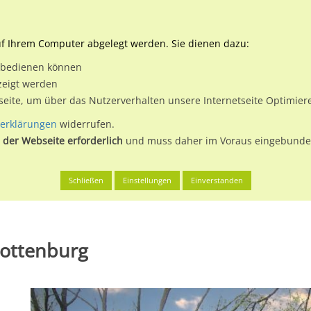
Downloads
Ne
uf Ihrem Computer abgelegt werden. Sie dienen dazu:
et bedienen können
 & Buchen
Plakatwerbung
Aussenwerbung
Medi
zeigt werden
tseite, um über das Nutzerverhalten unsere Internetseite Optimie
erklärungen
widerrufen.
 der Webseite erforderlich
und muss daher im Voraus eingebunden
dt
Salzufer 16 gg li
Schließen
Einstellungen
Einverstanden
rlottenburg