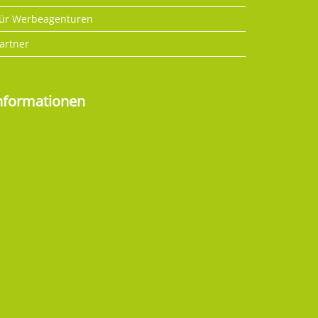
ür Werbeagenturen
artner
nformationen