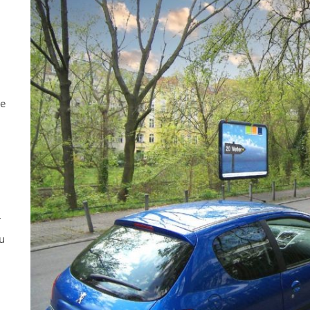
ne
r
u