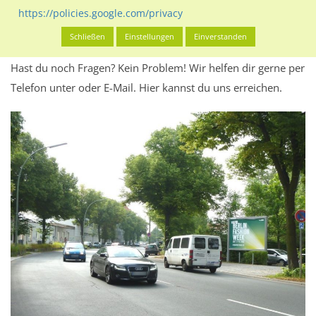
Werbeinhalten informieren.
https://policies.google.com/privacy
Alles klar? Dann findest du direkt im unteren Teil dieser Seite
Schließen
Einstellungen
Einverstanden
Alles zur
Buchung
des Standorts.
Hast du noch Fragen? Kein Problem! Wir helfen dir gerne per
Telefon unter oder E-Mail.
Hier kannst du uns erreichen.