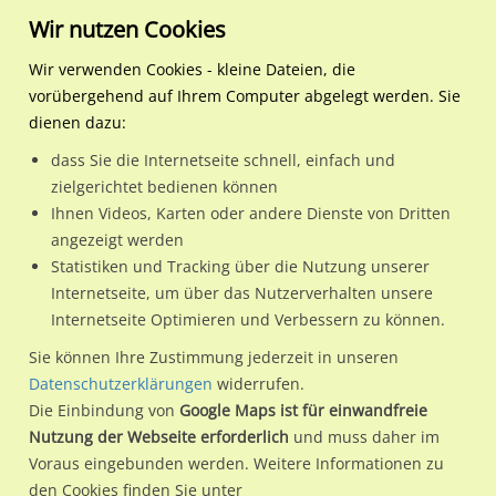
Wir nutzen Cookies
Wir verwenden Cookies - kleine Dateien, die
vorübergehend auf Ihrem Computer abgelegt werden. Sie
Regionale Plakatwerbung
Berlin
Berlin, Stadt
Germaniastr. 18-20
dienen dazu:
Germaniastr. 18-20
dass Sie die Internetseite schnell, einfach und
zielgerichtet bedienen können
12099 / Berlin, Stadt / Tempelhof
Ihnen Videos, Karten oder andere Dienste von Dritten
angezeigt werden
Statistiken und Tracking über die Nutzung unserer
Nutze günstige Werbemöglichkeiten am Standort
Internetseite, um über das Nutzerverhalten unsere
Internetseite Optimieren und Verbessern zu können.
Germaniastr. 18-20
im Ortsteil Tempelhof)
in Berlin, Stadt.
Wir erheben für jede unserer Werbeflächen individuelle und
Sie können Ihre Zustimmung jederzeit in unseren
Datenschutzerklärungen
widerrufen.
aktuelle
Standortinformationen
und
Leistungswerte
. Damit
Die Einbindung von
Google Maps ist für einwandfreie
kannst du dich schon vor der Buchung im Detail über den
Nutzung der Webseite erforderlich
und muss daher im
Standort, seine Reichweite und Werbewirkung sowie
Voraus eingebunden werden. Weitere Informationen zu
eventuelle Beschränkungen in den zugelassenen
den Cookies finden Sie unter