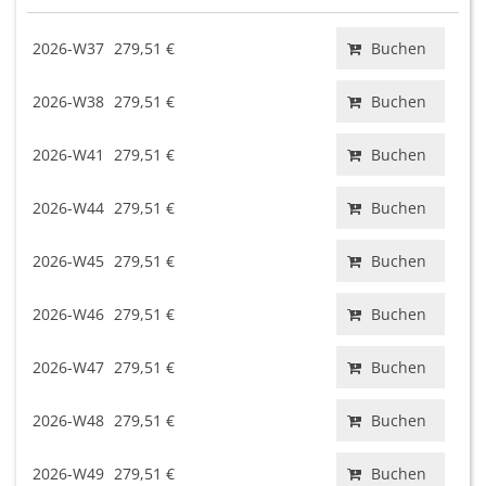
2026-W37
279,51 €
Buchen
2026-W38
279,51 €
Buchen
2026-W41
279,51 €
Buchen
2026-W44
279,51 €
Buchen
2026-W45
279,51 €
Buchen
2026-W46
279,51 €
Buchen
2026-W47
279,51 €
Buchen
2026-W48
279,51 €
Buchen
2026-W49
279,51 €
Buchen