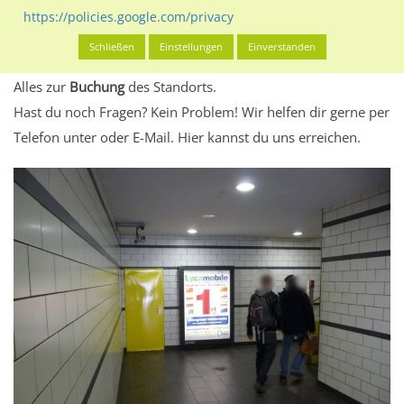
eventuelle Beschränkungen in den zugelassenen
https://policies.google.com/privacy
Werbeinhalten informieren.
Schließen
Einstellungen
Einverstanden
Alles klar? Dann findest du direkt im unteren Teil dieser Seite
Alles zur
Buchung
des Standorts.
Hast du noch Fragen? Kein Problem! Wir helfen dir gerne per
Telefon unter oder E-Mail.
Hier kannst du uns erreichen.