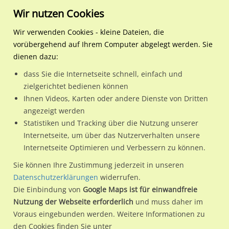
Wir nutzen Cookies
Wir verwenden Cookies - kleine Dateien, die
vorübergehend auf Ihrem Computer abgelegt werden. Sie
Regionale Plakatwerbung
Hamburg
Hamburg, Freie und Hansest
U-Bf Habichtstr. Eingangs
dienen dazu:
U-Bf Habichtstr. Eingangshalle
dass Sie die Internetseite schnell, einfach und
zielgerichtet bedienen können
22305 / Hamburg, Freie und Hansestadt / Barmbek-Dulsberg
Ihnen Videos, Karten oder andere Dienste von Dritten
angezeigt werden
Statistiken und Tracking über die Nutzung unserer
Nutze günstige Werbemöglichkeiten am Standort U-Bf
Internetseite, um über das Nutzerverhalten unsere
Internetseite Optimieren und Verbessern zu können.
Habichtstr. Eingangshalle
im Ortsteil Barmbek-Dulsberg)
in
Hamburg, Freie und Hansestadt.
Sie können Ihre Zustimmung jederzeit in unseren
Datenschutzerklärungen
widerrufen.
Wir erheben für jede unserer Werbeflächen individuelle und
Die Einbindung von
Google Maps ist für einwandfreie
aktuelle
Standortinformationen
und
Leistungswerte
. Damit
Nutzung der Webseite erforderlich
und muss daher im
kannst du dich schon vor der Buchung im Detail über den
Voraus eingebunden werden. Weitere Informationen zu
Standort, seine Reichweite und Werbewirkung sowie
den Cookies finden Sie unter