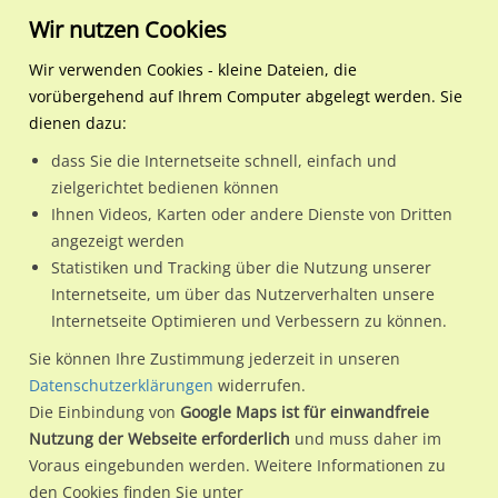
Wir nutzen Cookies
Wir verwenden Cookies - kleine Dateien, die
vorübergehend auf Ihrem Computer abgelegt werden. Sie
Regionale Plakatwerbung
Hamburg
Hamburg, Freie und
U-Bf Wandsbek-Markt Eing.
dienen dazu:
Hansestadt
dass Sie die Internetseite schnell, einfach und
U-Bf Wandsbek-Markt Eing. Schlossstr. li.
zielgerichtet bedienen können
Ihnen Videos, Karten oder andere Dienste von Dritten
22041 / Hamburg, Freie und Hansestadt / Wandsbek
angezeigt werden
Statistiken und Tracking über die Nutzung unserer
Internetseite, um über das Nutzerverhalten unsere
Nutze günstige Werbemöglichkeiten am Standort U-Bf
Internetseite Optimieren und Verbessern zu können.
Wandsbek-Markt Eing. Schlossstr. li.
im Ortsteil Wandsbek)
Sie können Ihre Zustimmung jederzeit in unseren
in Hamburg, Freie und Hansestadt.
Datenschutzerklärungen
widerrufen.
Die Einbindung von
Google Maps ist für einwandfreie
Wir erheben für jede unserer Werbeflächen individuelle und
Nutzung der Webseite erforderlich
und muss daher im
aktuelle
Standortinformationen
und
Leistungswerte
. Damit
Voraus eingebunden werden. Weitere Informationen zu
kannst du dich schon vor der Buchung im Detail über den
den Cookies finden Sie unter