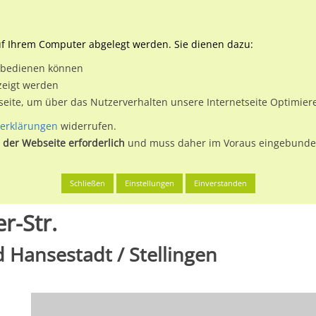
Downloads
Ne
uf Ihrem Computer abgelegt werden. Sie dienen dazu:
et bedienen können
 & Buchen
Plakatwerbung
Aussenwerbung
Medi
zeigt werden
tseite, um über das Nutzerverhalten unsere Internetseite Optimie
erklärungen
widerrufen.
 der Webseite erforderlich
und muss daher im Voraus eingebunden
g, Freie und Hansestadt
Koppelstr./Julius-Vosseler-Str.
Schließen
Einstellungen
Einverstanden
r-Str.
 Hansestadt / Stellingen