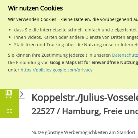
Wir nutzen Cookies
Wir verwenden Cookies - kleine Dateien, die vorübergehend a
dass Sie die Internetseite schnell, einfach und zielgericht
Planen
Ihnen Videos, Karten oder andere Dienste von Dritten ange
Statistiken und Tracking über die Nutzung unserer Interne
Wähle den Werbestandort:
Sie können Ihre Zustimmung jederzeit in unseren
Datenschutz
Die Einbindung von
Google Maps ist für einwandfreie Nutzung
unter
https://policies.google.com/privacy
Regionale Plakatwerbung
Hamburg
Hambur
Koppelstr./Julius-Vossele
22527 / Hamburg, Freie und
00
Nutze günstige Werbemöglichkeiten am Standort