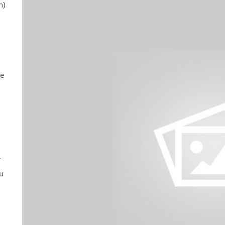
n)
ne
r
u