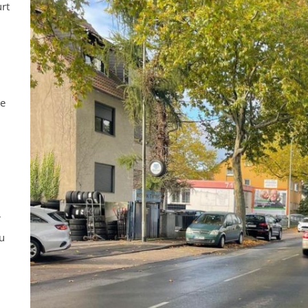
rt
ne
r
u