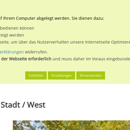
Downloads
Ne
uf Ihrem Computer abgelegt werden. Sie dienen dazu:
et bedienen können
 & Buchen
Plakatwerbung
Aussenwerbung
Medi
zeigt werden
tseite, um über das Nutzerverhalten unsere Internetseite Optimie
erklärungen
widerrufen.
 der Webseite erforderlich
und muss daher im Voraus eingebunden
 am Main, Stadt
Lärchenstr. 71 quer RS
Schließen
Einstellungen
Einverstanden
 Stadt / West