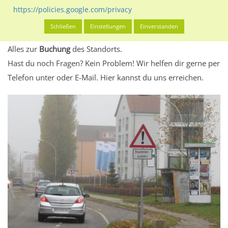
eventuelle Beschränkungen in den zugelassenen
https://policies.google.com/privacy
Werbeinhalten informieren.
Schließen
Einstellungen
Einverstanden
Alles klar? Dann findest du direkt im unteren Teil dieser Seite
Alles zur
Buchung
des Standorts.
Hast du noch Fragen? Kein Problem! Wir helfen dir gerne per
Telefon unter oder E-Mail.
Hier kannst du uns erreichen.