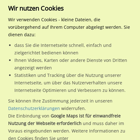
Wir nutzen Cookies
Wir verwenden Cookies - kleine Dateien, die
vorübergehend auf Ihrem Computer abgelegt werden. Sie
Regionale Plakatwerbung
Mecklenburg-Vorpommern
Greifswald, Universitäts- un
Karl-Krull-Str./HST
dienen dazu:
Karl-Krull-Str./HST
dass Sie die Internetseite schnell, einfach und
zielgerichtet bedienen können
17491 / Greifswald, Universitäts- und Hansestadt / Südstadt
Ihnen Videos, Karten oder andere Dienste von Dritten
angezeigt werden
Statistiken und Tracking über die Nutzung unserer
Nutze günstige Werbemöglichkeiten am Standort Karl-Krull-
Internetseite, um über das Nutzerverhalten unsere
Internetseite Optimieren und Verbessern zu können.
Str./HST
im Ortsteil Südstadt)
in Greifswald, Universitäts-
und Hansestadt.
Sie können Ihre Zustimmung jederzeit in unseren
Datenschutzerklärungen
widerrufen.
Wir erheben für jede unserer Werbeflächen individuelle und
Die Einbindung von
Google Maps ist für einwandfreie
aktuelle
Standortinformationen
und
Leistungswerte
. Damit
Nutzung der Webseite erforderlich
und muss daher im
kannst du dich schon vor der Buchung im Detail über den
Voraus eingebunden werden. Weitere Informationen zu
Standort, seine Reichweite und Werbewirkung sowie
den Cookies finden Sie unter