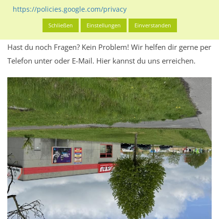
Werbeinhalten informieren.
https://policies.google.com/privacy
Alles klar? Dann findest du direkt im unteren Teil dieser Seite
Schließen
Einstellungen
Einverstanden
Alles zur
Buchung
des Standorts.
Hast du noch Fragen? Kein Problem! Wir helfen dir gerne per
Telefon unter oder E-Mail.
Hier kannst du uns erreichen.