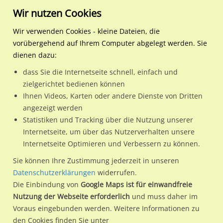
Wir nutzen Cookies
Wir verwenden Cookies - kleine Dateien, die
vorübergehend auf Ihrem Computer abgelegt werden. Sie
Regionale Plakatwerbung
Niedersachsen
Wilhelmshaven, Stadt
Ernst-Barlach-Str. 3 / Si. 
dienen dazu:
Ernst-Barlach-Str. 3 / Si. (B 210) A.T.U
dass Sie die Internetseite schnell, einfach und
zielgerichtet bedienen können
26389 / Wilhelmshaven, Stadt
Ihnen Videos, Karten oder andere Dienste von Dritten
angezeigt werden
Statistiken und Tracking über die Nutzung unserer
Nutze günstige Werbemöglichkeiten am Standort Ernst-
Internetseite, um über das Nutzerverhalten unsere
Internetseite Optimieren und Verbessern zu können.
Barlach-Str. 3 / Si. (B 210) A.T.U in Wilhelmshaven, Stadt.
Wir erheben für jede unserer Werbeflächen individuelle und
Sie können Ihre Zustimmung jederzeit in unseren
Datenschutzerklärungen
widerrufen.
aktuelle
Standortinformationen
und
Leistungswerte
. Damit
Die Einbindung von
Google Maps ist für einwandfreie
kannst du dich schon vor der Buchung im Detail über den
Nutzung der Webseite erforderlich
und muss daher im
Standort, seine Reichweite und Werbewirkung sowie
Voraus eingebunden werden. Weitere Informationen zu
eventuelle Beschränkungen in den zugelassenen
den Cookies finden Sie unter