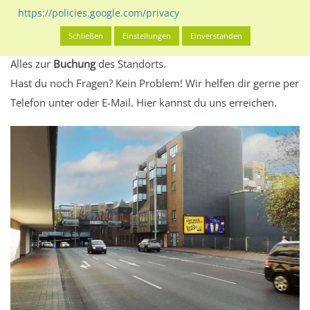
eventuelle Beschränkungen in den zugelassenen
https://policies.google.com/privacy
Werbeinhalten informieren.
Schließen
Einstellungen
Einverstanden
Alles klar? Dann findest du direkt im unteren Teil dieser Seite
Alles zur
Buchung
des Standorts.
Hast du noch Fragen? Kein Problem! Wir helfen dir gerne per
Telefon unter oder E-Mail.
Hier kannst du uns erreichen.