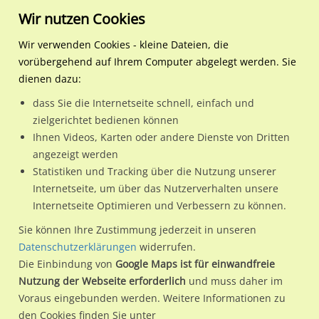
Wir nutzen Cookies
Wir verwenden Cookies - kleine Dateien, die
vorübergehend auf Ihrem Computer abgelegt werden. Sie
Regionale Plakatwerbung
Nordrhein-
Bonn, Stadt
Burgstr 33 re
dienen dazu:
Westfalen
dass Sie die Internetseite schnell, einfach und
Burgstr 33 re
zielgerichtet bedienen können
Ihnen Videos, Karten oder andere Dienste von Dritten
53177 / Bonn, Stadt / Bad Godesberg
angezeigt werden
Statistiken und Tracking über die Nutzung unserer
Internetseite, um über das Nutzerverhalten unsere
Nutze günstige Werbemöglichkeiten am Standort Burgstr 33
Internetseite Optimieren und Verbessern zu können.
re
im Ortsteil Bad Godesberg)
in Bonn, Stadt.
Sie können Ihre Zustimmung jederzeit in unseren
Wir erheben für jede unserer Werbeflächen individuelle und
Datenschutzerklärungen
widerrufen.
Die Einbindung von
Google Maps ist für einwandfreie
aktuelle
Standortinformationen
und
Leistungswerte
. Damit
Nutzung der Webseite erforderlich
und muss daher im
kannst du dich schon vor der Buchung im Detail über den
Voraus eingebunden werden. Weitere Informationen zu
Standort, seine Reichweite und Werbewirkung sowie
den Cookies finden Sie unter