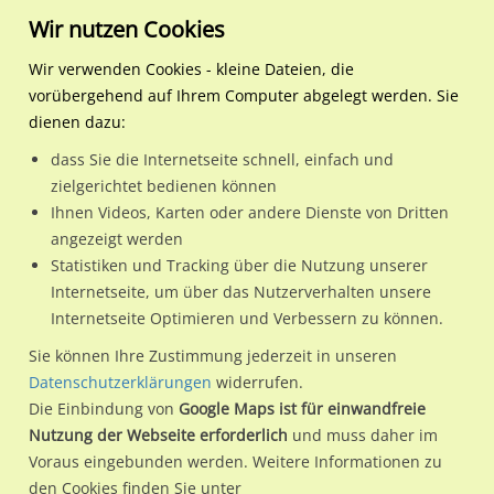
Wir nutzen Cookies
Wir verwenden Cookies - kleine Dateien, die
vorübergehend auf Ihrem Computer abgelegt werden. Sie
Regionale Plakatwerbung
Nordrhein-Westfalen
Bochum, Stadt
Herner Str 316 li (B 51)/
dienen dazu:
Herner Str 316 li (B 51)/Am Osterbach nh
dass Sie die Internetseite schnell, einfach und
zielgerichtet bedienen können
44807 / Bochum, Stadt / Riemke
Ihnen Videos, Karten oder andere Dienste von Dritten
angezeigt werden
Statistiken und Tracking über die Nutzung unserer
Nutze günstige Werbemöglichkeiten am Standort Herner Str
Internetseite, um über das Nutzerverhalten unsere
Internetseite Optimieren und Verbessern zu können.
316 li (B 51)/Am Osterbach nh
im Ortsteil Riemke)
in
Bochum, Stadt.
Sie können Ihre Zustimmung jederzeit in unseren
Datenschutzerklärungen
widerrufen.
Wir erheben für jede unserer Werbeflächen individuelle und
Die Einbindung von
Google Maps ist für einwandfreie
aktuelle
Standortinformationen
und
Leistungswerte
. Damit
Nutzung der Webseite erforderlich
und muss daher im
kannst du dich schon vor der Buchung im Detail über den
Voraus eingebunden werden. Weitere Informationen zu
Standort, seine Reichweite und Werbewirkung sowie
den Cookies finden Sie unter