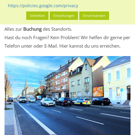
eventuelle Beschränkungen in den zugelassenen
https://policies.google.com/privacy
Werbeinhalten informieren.
Schließen
Einstellungen
Einverstanden
Alles klar? Dann findest du direkt im unteren Teil dieser Seite
Alles zur
Buchung
des Standorts.
Hast du noch Fragen? Kein Problem! Wir helfen dir gerne per
Telefon unter oder E-Mail.
Hier kannst du uns erreichen.